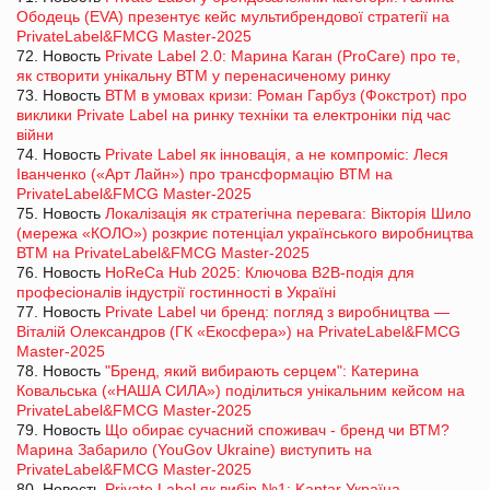
Ободець (EVA) презентує кейс мультибрендової стратегії на
PrivateLabel&FMCG Master-2025
72. Новость
Private Label 2.0: Марина Каган (ProCare) про те,
як створити унікальну ВТМ у перенасиченому ринку
73. Новость
ВТМ в умовах кризи: Роман Гарбуз (Фокстрот) про
виклики Private Label на ринку техніки та електроніки під час
війни
74. Новость
Private Label як інновація, а не компроміс: Леся
Іванченко («Арт Лайн») про трансформацію ВТМ на
PrivateLabel&FMCG Master-2025
75. Новость
Локалізація як стратегічна перевага: Вікторія Шило
(мережа «КОЛО») розкриє потенціал українського виробництва
ВТМ на PrivateLabel&FMCG Master-2025
76. Новость
HoReCa Hub 2025: Ключова B2B-подія для
професіоналів індустрії гостинності в Україні
77. Новость
Private Label чи бренд: погляд з виробництва —
Віталій Олександров (ГК «Екосфера») на PrivateLabel&FMCG
Master-2025
78. Новость
"Бренд, який вибирають серцем": Катерина
Ковальська («НАША СИЛА») поділиться унікальним кейсом на
PrivateLabel&FMCG Master-2025
79. Новость
Що обирає сучасний споживач - бренд чи ВТМ?
Марина Забарило (YouGov Ukraine) виступить на
PrivateLabel&FMCG Master-2025
80. Новость
Private Label як вибір №1: Kantar Україна