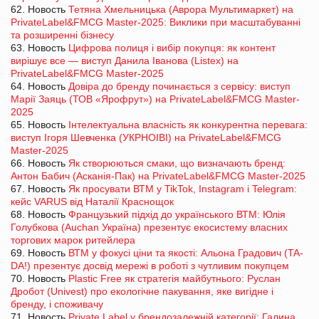
62. Новость
Тетяна Хмельницька (Аврора Мультимаркет) на
PrivateLabel&FMCG Master-2025: Виклики при масштабуванні
та розширенні бізнесу
63. Новость
Цифрова полиця і вибір покупця: як контент
вирішує все — виступ Данила Іванова (Listex) на
PrivateLabel&FMCG Master-2025
64. Новость
Довіра до бренду починається з сервісу: виступ
Марії Заяць (ТОВ «Ярофрут») на PrivateLabel&FMCG Master-
2025
65. Новость
Інтелектуальна власність як конкурентна перевага:
виступ Ігоря Шевченка (УКРНОІВІ) на PrivateLabel&FMCG
Master-2025
66. Новость
Як створюються смаки, що визначають бренд:
Антон Бабич (Асканія-Пак) на PrivateLabel&FMCG Master-2025
67. Новость
Як просувати ВТМ у TikTok, Instagram і Telegram:
кейс VARUS від Наталії Краснощок
68. Новость
Французький підхід до українського ВТМ: Юлія
Голубкова (Auchan Україна) презентує екосистему власних
торгових марок ритейлера
69. Новость
ВТМ у фокусі ціни та якості: Альона Градович (TA-
DA!) презентує досвід мережі в роботі з чутливим покупцем
70. Новость
Plastic Free як стратегія майбутнього: Руслан
Дробот (Univest) про екологічне пакування, яке вигідне і
бренду, і споживачу
71. Новость
Private Label у брендозалежній категорії: Галина