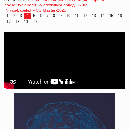
презентує аналітику споживчої поведінки на
PrivateLabel&FMCG Master-2025
1
2
3
4
5
6
7
8
9
10
11
12
13
14
15
16
17
18
19
20