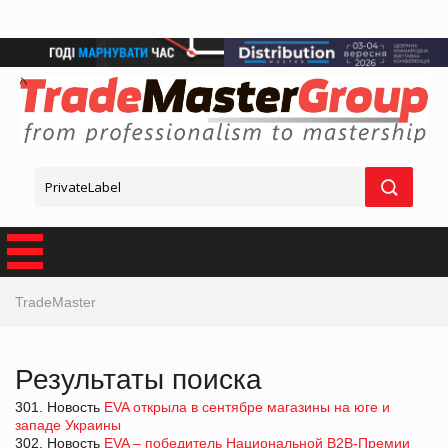
TradeMaster
Результаты поиска
301. Новость
EVA открыла в сентябре магазины на юге и
западе Украины
302. Новость
EVA – победитель Национальной В2В-Премии