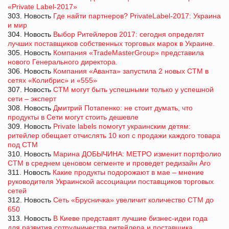
«Private Label-2017»
303. Новость
Где найти партнеров? PrivateLabel-2017: Украина
и мир
304. Новость
Выбор Ритейлеров 2017: сегодня определят
лучших поставщиков собственных торговых марок в Украине.
305. Новость
Компания «TradeMasterGroup» представила
нового Генерального директора.
306. Новость
Компания «Аванта» запустила 2 новых СТМ в
сетях «Колибрис» и «555»
307. Новость
СТМ могут быть успешными только у успешной
сети – эксперт
308. Новость
Дмитрий Потапенко: не стоит думать, что
продукты в Сети могут стоить дешевле
309. Новость
Private labels помогут украинским детям:
ритейлер обещает отчислять 10 коп с продажи каждого товара
под СТМ
310. Новость
Марина ДОБЫЧИНА: МЕТРО изменит портфолио
СТМ в среднем ценовом сегменте и проведет редизайн Aro
311. Новость
Какие продукты подорожают в мае – мнение
руководителя Украинской ассоциации поставщиков торговых
сетей
312. Новость
Сеть «Брусничка» увеличит количество СТМ до
650
313. Новость
В Киеве представят лучшие бизнес-идеи года
для развития сотрудничества ритейлера и поставщика