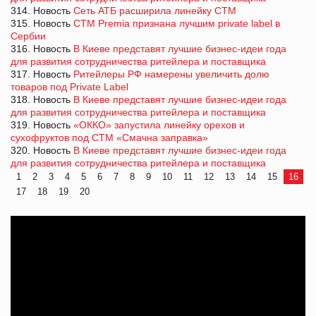
314. Новость
Сеть АТБ расширила линейку СТМ
315. Новость
СТМ Premia признана лучшим private label в
Сербии
316. Новость
В Киеве представят лучшие бизнес-идеи года
для развития сотрудничества ритейлера и поставщика
317. Новость
Ритейлеры РФ намерены увеличить долю
товаров под Private Label
318. Новость
В Киеве представят лучшие бизнес-идеи года
для развития сотрудничества ритейлера и поставщика
319. Новость
«ОККО» запустила линейку орехов и
сухофруктов под СТМ «Смачна заправка»
320. Новость
В Киеве представят лучшие бизнес-идеи года
для развития сотрудничества ритейлера и поставщика
1
2
3
4
5
6
7
8
9
10
11
12
13
14
15
16
17
18
19
20