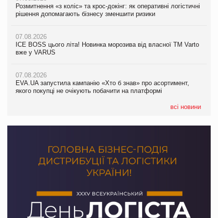
Розмитнення «з коліс» та крос-докінг: як оперативні логістичні
07.08.2026
Kraft Heinz скоротила збиток у першому півріччі
рішення допомагають бізнесу зменшити ризики
EVA.UA запустила кампанію «Хто б знав» про асортимент,
якого покупці не очікують побачити на платформі
07.08.2026
07.08.2026
Продажі Hugo Boss впали на 9%
ICE BOSS цього літа! Новинка морозива від власної ТМ Varto
06.08.2026
вже у VARUS
Смачна новинка для хвостатих: у VARUS з’явилися паучі
07.08.2026
Varto Paw expert від власної ТМ Varto!
Франція заборонила рекламні дзвінки без згоди клієнтів
07.08.2026
EVA.UA запустила кампанію «Хто б знав» про асортимент,
05.08.2026
якого покупці не очікують побачити на платформі
Мережа супермаркетів VARUS купує мережу магазинів
формату convenience store КОЛО: об’єднана компанія
налічуватиме 374 магазини
всі новини