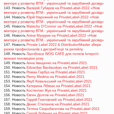
вектори у розвитку ВТМ - український та зарубіжний досвід»
143. Новость
Валерій Губарєв на PrivateLabel-2022 «Нові
вектори у розвитку ВТМ - український та зарубіжний досвід»
144. Новость
Юрій Нарожний на PrivateLabel-2022 «Нові
вектори у розвитку ВТМ - український та зарубіжний досвід»
145. Новость
Malachy O’Connor на PrivateLabel-2022 «Нові
вектори у розвитку ВТМ - український та зарубіжний досвід»
146. Новость
Аліна Мазурик на PrivateLabel-2022 «Нові
вектори у розвитку ВТМ - український та зарубіжний досвід»
147. Новость
Private Label 2022 & DistributionMaster збере
разом професіоналів з дистриб’юції та ритейлу
148. Новость
Ланчбокси WOG CAFE для потягів Інтерсіті
визнані інновацією року
149. Новость
Анна Іващенко на PrivateLabel-2021
150. Новость
Edvardas Bardauskas на PrivateLabel-2021
151. Новость
Роман Гарбуз на PrivateLabel-2021
152. Новость
Remy Medina на PrivateLabel-2021
153. Новость
Якуб Ковальський на PrivateLabel-2021
154. Новость
Катерина Лібман на PrivateLabel-2021
155. Новость
Костянтин Жук на PrivateLabel-2021
156. Новость
Євген Долгов на PrivateLabel-2021
157. Новость
Гаррій Гнатовский на PrivateLabel-2021
158. Новость
Денис Степанов на PrivateLabel-2021
159. Новость
Тетяна Скоробагатова на PrivateLabel-2021
160. Новость
Сергій Лобенко на PrivateLabel-2021