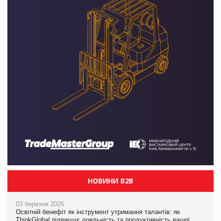
НОВИНИ B2B
03 березня 2026
Освітній бенефіт як інструмент утримання талантів: як
ThinkGlobal підвищує лояльність та продуктивність вашої