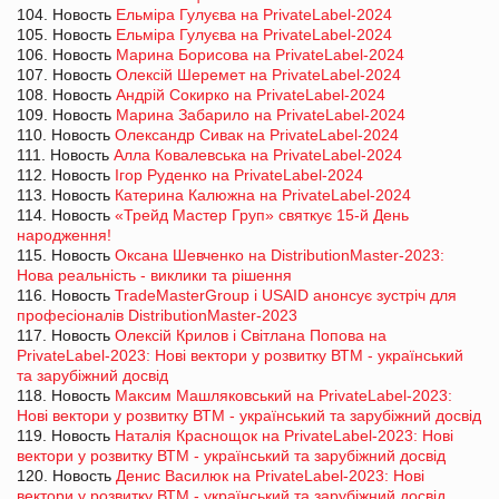
104. Новость
Ельміра Гулуєва на PrivateLabel-2024
105. Новость
Ельміра Гулуєва на PrivateLabel-2024
106. Новость
Марина Борисова на PrivateLabel-2024
107. Новость
Олексій Шеремет на PrivateLabel-2024
108. Новость
Андрій Сокирко на PrivateLabel-2024
109. Новость
Марина Забарило на PrivateLabel-2024
110. Новость
Олександр Сивак на PrivateLabel-2024
111. Новость
Алла Ковалевська на PrivateLabel-2024
112. Новость
Ігор Руденко на PrivateLabel-2024
113. Новость
Катерина Калюжна на PrivateLabel-2024
114. Новость
«Трейд Мастер Груп» святкує 15-й День
народження!
115. Новость
Оксана Шевченко на DistributionMaster-2023:
Нова реальність - виклики та рішення
116. Новость
TradeMasterGroup і USAID анонсує зустріч для
професіоналів DistributionMaster-2023
117. Новость
Олексій Крилов і Світлана Попова на
PrivateLabel-2023: Нові вектори у розвитку ВТМ - український
та зарубіжний досвід
118. Новость
Максим Машляковський на PrivateLabel-2023:
Нові вектори у розвитку ВТМ - український та зарубіжний досвід
119. Новость
Наталія Краснощок на PrivateLabel-2023: Нові
вектори у розвитку ВТМ - український та зарубіжний досвід
120. Новость
Денис Василюк на PrivateLabel-2023: Нові
вектори у розвитку ВТМ - український та зарубіжний досвід