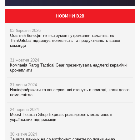
НОВИНИ B2B
03 березня 2026
Освітній бенефіт як інструмент утримання талантів: як
ThinkGlobal підвищує лояльність та продуктивність вашої
команди
31 жовтня 2024
Компанія Rarog Tactical Gear презентувала надлегкі керамічні
бронеплити
31 липня 2024
Напівфабрикати та консерви, які стануть в пригоді, коли довго
нема світла
24 червня 2024
Meest Пошта і Shop-Express розширюють можливості
українських підприємців
30 квітня 2024
Защита данных на смартфонах: советы по повышению