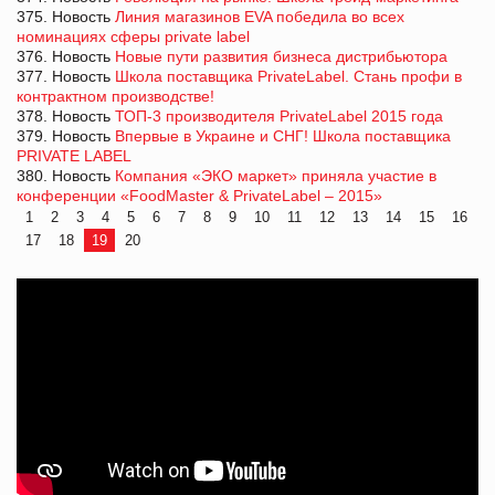
375. Новость
Линия магазинов EVA победила во всех
номинациях сферы private label
376. Новость
Новые пути развития бизнеса дистрибьютора
377. Новость
Школа поставщика PrivateLabel. Стань профи в
контрактном производстве!
378. Новость
ТОП-3 производителя PrivateLabel 2015 года
379. Новость
Впервые в Украине и СНГ! Школа поставщика
PRIVATE LABEL
380. Новость
Компания «ЭКО маркет» приняла участие в
конференции «FoodMaster & PrivateLabel – 2015»
1
2
3
4
5
6
7
8
9
10
11
12
13
14
15
16
17
18
19
20