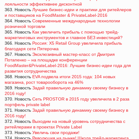
лояльности эффективнее дисконтной
363. Новость
Лучшие бизнес-идеи и практики для ритейлеров
и поставщиков на FoodMaster & PrivateLabel-2016
364. Новость
Современные международные технологии
розничной торговли
365. Новость
Как увеличить прибыль с помощью трейд-
маркетинговых инструментов и главное БЕЗ инвестиций?
366. Новость
Россия: X5 Retail Group увеличила прибыль
благодаря сети Пятерочка
367. Новость
Эксклюзивный мастер-класс от Дмитрия
Потапенко – на площадке конференции
FoodMaster&PrivateLabel-2016: Лучшие бизнес-идеи года для
развития сотрудничества
368. Новость
EVA подвела итоги 2015 года: 104 новых
магазина, рост товарооборота на 46%
369. Новость
Задай правильную динамику своему бизнесу в
2016 году!
370. Новость
Сеть PROSTOR в 2015 году увеличила в 2 раза
портфель private label
371. Новость
Задай правильную динамику своему бизнесу в
2016 году!
372. Новость
Выходим на новый уровень сотрудничества с
ритейлерами в проектах Private Label
373. Новость
Увеличь свои продажи!
374. Новость
Революция на рынке! Школа трейд-маркетинга