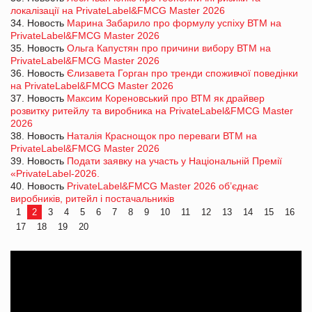
локалізації на PrivateLabel&FMCG Master 2026
34. Новость
Марина Забарило про формулу успіху ВТМ на
PrivateLabel&FMCG Master 2026
35. Новость
Ольга Капустян про причини вибору ВТМ на
PrivateLabel&FMCG Master 2026
36. Новость
Єлизавета Горган про тренди споживчої поведінки
на PrivateLabel&FMCG Master 2026
37. Новость
Максим Кореновський про ВТМ як драйвер
розвитку ритейлу та виробника на PrivateLabel&FMCG Master
2026
38. Новость
Наталія Краснощок про переваги ВТМ на
PrivateLabel&FMCG Master 2026
39. Новость
Подати заявку на участь у Національній Премії
«PrivateLabel-2026.
40. Новость
PrivateLabel&FMCG Master 2026 об’єднає
виробників, ритейл і постачальників
1
2
3
4
5
6
7
8
9
10
11
12
13
14
15
16
17
18
19
20