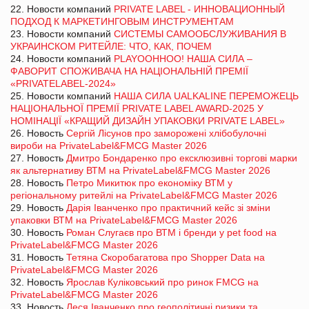
22. Новости компаний
PRIVATE LABEL - ИННОВАЦИОННЫЙ
ПОДХОД К МАРКЕТИНГОВЫМ ИНСТРУМЕНТАМ
23. Новости компаний
СИСТЕМЫ САМООБСЛУЖИВАНИЯ В
УКРАИНСКОМ РИТЕЙЛЕ: ЧТО, КАК, ПОЧЕМ
24. Новости компаний
PLAYOOHHOO! НАША СИЛА –
ФАВОРИТ СПОЖИВАЧА НА НАЦІОНАЛЬНІЙ ПРЕМІЇ
«PRIVATELABEL-2024»
25. Новости компаний
НАША СИЛА UALKALINE ПЕРЕМОЖЕЦЬ
НАЦІОНАЛЬНОЇ ПРЕМІЇ PRIVATE LABEL AWARD-2025 У
НОМІНАЦІЇ «КРАЩИЙ ДИЗАЙН УПАКОВКИ PRIVATE LABEL»
26. Новость
Сергій Лісунов про заморожені хлібобулочні
вироби на PrivateLabel&FMCG Master 2026
27. Новость
Дмитро Бондаренко про ексклюзивні торгові марки
як альтернативу ВТМ на PrivateLabel&FMCG Master 2026
28. Новость
Петро Микитюк про економіку ВТМ у
регіональному ритейлі на PrivateLabel&FMCG Master 2026
29. Новость
Дарія Іванченко про практичний кейс зі зміни
упаковки ВТМ на PrivateLabel&FMCG Master 2026
30. Новость
Роман Слугаєв про ВТМ і бренди у pet food на
PrivateLabel&FMCG Master 2026
31. Новость
Тетяна Скоробагатова про Shopper Data на
PrivateLabel&FMCG Master 2026
32. Новость
Ярослав Куліковський про ринок FMCG на
PrivateLabel&FMCG Master 2026
33. Новость
Леся Іванченко про геополітичні ризики та