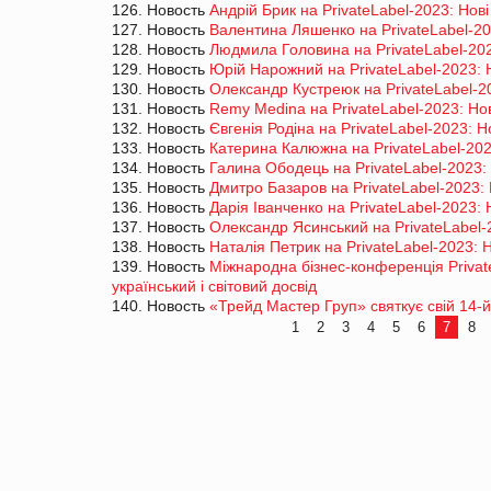
126. Новость
Андрій Брик на PrivateLabel-2023: Нові
127. Новость
Валентина Ляшенко на PrivateLabel-202
128. Новость
Людмила Головина на PrivateLabel-2023
129. Новость
Юрій Нарожний на PrivateLabel-2023: Н
130. Новость
Олександр Кустреюк на PrivateLabel-20
131. Новость
Remy Medina на PrivateLabel-2023: Нов
132. Новость
Євгенія Родіна на PrivateLabel-2023: Н
133. Новость
Катерина Калюжна на PrivateLabel-2023
134. Новость
Галина Ободець на PrivateLabel-2023: 
135. Новость
Дмитро Базаров на PrivateLabel-2023: 
136. Новость
Дарія Іванченко на PrivateLabel-2023: 
137. Новость
Олександр Ясинський на PrivateLabel-2
138. Новость
Наталія Петрик на PrivateLabel-2023: Н
139. Новость
Міжнародна бізнес-конференція Privat
український і світовий досвід
140. Новость
«Трейд Мастер Груп» святкує свій 14-
1
2
3
4
5
6
7
8