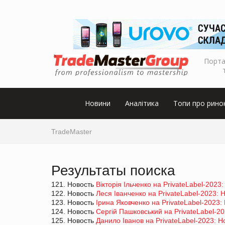
Порта
Новини
Аналітика
Топи про рино
TradeMaster
Результаты поиска
121. Новость
Вікторія Ільченко на PrivateLabel-2023
122. Новость
Леся Іванченко на PrivateLabel-2023: Н
123. Новость
Ірина Яковченко на PrivateLabel-2023: 
124. Новость
Сергій Пашковський на PrivateLabel-20
125. Новость
Данило Іванов на PrivateLabel-2023: Но