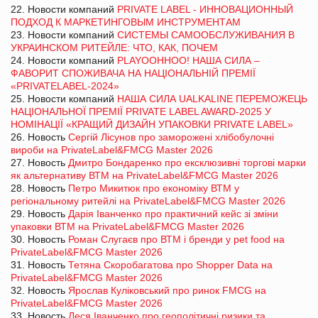
22. Новости компаний
PRIVATE LABEL - ИННОВАЦИОННЫЙ
ПОДХОД К МАРКЕТИНГОВЫМ ИНСТРУМЕНТАМ
23. Новости компаний
СИСТЕМЫ САМООБСЛУЖИВАНИЯ В
УКРАИНСКОМ РИТЕЙЛЕ: ЧТО, КАК, ПОЧЕМ
24. Новости компаний
PLAYOOHHOO! НАША СИЛА –
ФАВОРИТ СПОЖИВАЧА НА НАЦІОНАЛЬНІЙ ПРЕМІЇ
«PRIVATELABEL-2024»
25. Новости компаний
НАША СИЛА UALKALINE ПЕРЕМОЖЕЦЬ
НАЦІОНАЛЬНОЇ ПРЕМІЇ PRIVATE LABEL AWARD-2025 У
НОМІНАЦІЇ «КРАЩИЙ ДИЗАЙН УПАКОВКИ PRIVATE LABEL»
26. Новость
Сергій Лісунов про заморожені хлібобулочні
вироби на PrivateLabel&FMCG Master 2026
27. Новость
Дмитро Бондаренко про ексклюзивні торгові марки
як альтернативу ВТМ на PrivateLabel&FMCG Master 2026
28. Новость
Петро Микитюк про економіку ВТМ у
регіональному ритейлі на PrivateLabel&FMCG Master 2026
29. Новость
Дарія Іванченко про практичний кейс зі зміни
упаковки ВТМ на PrivateLabel&FMCG Master 2026
30. Новость
Роман Слугаєв про ВТМ і бренди у pet food на
PrivateLabel&FMCG Master 2026
31. Новость
Тетяна Скоробагатова про Shopper Data на
PrivateLabel&FMCG Master 2026
32. Новость
Ярослав Куліковський про ринок FMCG на
PrivateLabel&FMCG Master 2026
33. Новость
Леся Іванченко про геополітичні ризики та