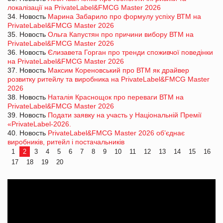
локалізації на PrivateLabel&FMCG Master 2026
34. Новость
Марина Забарило про формулу успіху ВТМ на
PrivateLabel&FMCG Master 2026
35. Новость
Ольга Капустян про причини вибору ВТМ на
PrivateLabel&FMCG Master 2026
36. Новость
Єлизавета Горган про тренди споживчої поведінки
на PrivateLabel&FMCG Master 2026
37. Новость
Максим Кореновський про ВТМ як драйвер
розвитку ритейлу та виробника на PrivateLabel&FMCG Master
2026
38. Новость
Наталія Краснощок про переваги ВТМ на
PrivateLabel&FMCG Master 2026
39. Новость
Подати заявку на участь у Національній Премії
«PrivateLabel-2026.
40. Новость
PrivateLabel&FMCG Master 2026 об’єднає
виробників, ритейл і постачальників
1
2
3
4
5
6
7
8
9
10
11
12
13
14
15
16
17
18
19
20