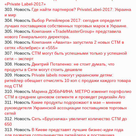
«Private Label-2017»
303. Новость
Где найти партнеров? PrivateLabel-2017: Украина
и мир
304. Новость
Выбор Ритейлеров 2017: сегодня определят
лучших поставщиков собственных торговых марок в Украине.
305. Новость
Компания «TradeMasterGroup» представила
нового Генерального директора.
306. Новость
Компания «Аванта» запустила 2 новых СТМ в
сетях «Колибрис» и «555»
307. Новость
СТМ могут быть успешными только у успешной
сети – эксперт
308. Новость
Дмитрий Потапенко: не стоит думать, что
продукты в Сети могут стоить дешевле
309. Новость
Private labels помогут украинским детям:
ритейлер обещает отчислять 10 коп с продажи каждого товара
под СТМ
310. Новость
Марина ДОБЫЧИНА: МЕТРО изменит портфолио
СТМ в среднем ценовом сегменте и проведет редизайн Aro
311. Новость
Какие продукты подорожают в мае – мнение
руководителя Украинской ассоциации поставщиков торговых
сетей
312. Новость
Сеть «Брусничка» увеличит количество СТМ до
650
313. Новость
В Киеве представят лучшие бизнес-идеи года
для развития сотрудничества ритейлера и поставщика