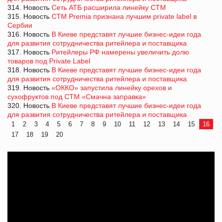
314. Новость
Сеть АТБ расширила линейку СТМ
315. Новость
СТМ Premia признана лучшим private label в
Сербии
316. Новость
В Киеве представят лучшие бизнес-идеи года
для развития сотрудничества ритейлера и поставщика
317. Новость
Ритейлеры РФ намерены увеличить долю
товаров под Private Label
318. Новость
В Киеве представят лучшие бизнес-идеи года
для развития сотрудничества ритейлера и поставщика
319. Новость
«ОККО» запустила линейку орехов и
сухофруктов под СТМ «Смачна заправка»
320. Новость
В Киеве представят лучшие бизнес-идеи года
для развития сотрудничества ритейлера и поставщика
1
2
3
4
5
6
7
8
9
10
11
12
13
14
15
16
17
18
19
20