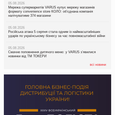
05.08.2026
05.08.2026
Мережа супермаркетів VARUS купує мережу магазинів
05.08.2026
Adidas витратила понад $1 млрд на маркетинг за квартал
формату convenience store КОЛО: об’єднана компанія
Смачне поповнення дитячого меню: у VARUS з’явилися
налічуватиме 374 магазини
новинки від ТМ ТОКЕРИ
05.08.2026
Amazon звинуватили у недостовірній рекламі екологічних
05.08.2026
05.08.2026
продуктів
Російська атака 5 серпня стала одним із наймасштабніших
Сергій Лісунов про заморожені хлібобулочні вироби на
ударів по українському бізнесу за час повномасштабної війни
PrivateLabel&FMCG Master 2026
05.08.2026
AstraZeneca обговорює найбільшу угоду десятиліття
05.08.2026
04.08.2026
Смачне поповнення дитячого меню: у VARUS з’явилися
Через атаку РФ у Дніпрі пошкоджено склад шоколаду
новинки від ТМ ТОКЕРИ
Millennium
всі новини