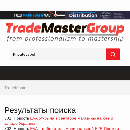
TradeMaster
Результаты поиска
301. Новость
EVA открыла в сентябре магазины на юге и
западе Украины
302. Новость
EVA – победитель Национальной В2В-Премии