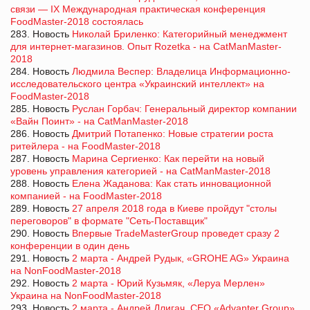
связи — IX Международная практическая конференция
FoodMaster-2018 состоялась
283. Новость
Николай Бриленко: Категорийный менеджмент
для интернет-магазинов. Опыт Rozetka - на CatManMaster-
2018
284. Новость
Людмила Веспер: Владелица Информационно-
исследовательского центра «Украинский интеллект» на
FoodMaster-2018
285. Новость
Руслан Горбач: Генеральный директор компании
«Вайн Поинт» - на CatManMaster-2018
286. Новость
Дмитрий Потапенко: Новые стратегии роста
ритейлера - на FoodMaster-2018
287. Новость
Марина Сергиенко: Как перейти на новый
уровень управления категорией - на CatManMaster-2018
288. Новость
Елена Жаданова: Как стать инновационной
компанией - на FoodMaster-2018
289. Новость
27 апреля 2018 года в Киеве пройдут "столы
переговоров" в формате "Сеть-Поставщик"
290. Новость
Впервые TradeMasterGroup проведет сразу 2
конференции в один день
291. Новость
2 марта - Андрей Рудык, «GROHE AG» Украина
на NonFoodMaster-2018
292. Новость
2 марта - Юрий Кузьмяк, «Леруа Мерлен»
Украина на NonFoodMaster-2018
293. Новость
2 марта - Андрей Длигач, CEO «Advanter Group»