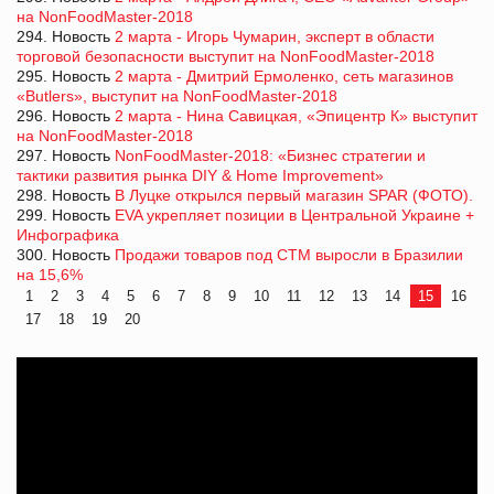
на NonFoodMaster-2018
294. Новость
2 марта - Игорь Чумарин, эксперт в области
торговой безопасности выступит на NonFoodMaster-2018
295. Новость
2 марта - Дмитрий Ермоленко, сеть магазинов
«Butlers», выступит на NonFoodMaster-2018
296. Новость
2 марта - Нина Савицкая, «Эпицентр К» выступит
на NonFoodMaster-2018
297. Новость
NonFoodMaster-2018: «Бизнес стратегии и
тактики развития рынка DIY & Home Improvement»
298. Новость
В Луцке открылся первый магазин SPAR (ФОТО).
299. Новость
EVA укрепляет позиции в Центральной Украине +
Инфографика
300. Новость
Продажи товаров под СТМ выросли в Бразилии
на 15,6%
1
2
3
4
5
6
7
8
9
10
11
12
13
14
15
16
17
18
19
20