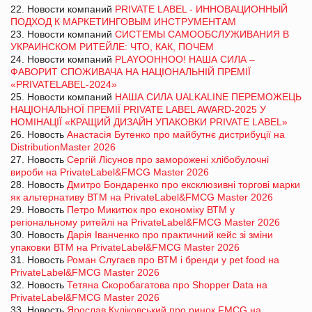
22. Новости компаний
PRIVATE LABEL - ИННОВАЦИОННЫЙ
ПОДХОД К МАРКЕТИНГОВЫМ ИНСТРУМЕНТАМ
23. Новости компаний
СИСТЕМЫ САМООБСЛУЖИВАНИЯ В
УКРАИНСКОМ РИТЕЙЛЕ: ЧТО, КАК, ПОЧЕМ
24. Новости компаний
PLAYOOHHOO! НАША СИЛА –
ФАВОРИТ СПОЖИВАЧА НА НАЦІОНАЛЬНІЙ ПРЕМІЇ
«PRIVATELABEL-2024»
25. Новости компаний
НАША СИЛА UALKALINE ПЕРЕМОЖЕЦЬ
НАЦІОНАЛЬНОЇ ПРЕМІЇ PRIVATE LABEL AWARD-2025 У
НОМІНАЦІЇ «КРАЩИЙ ДИЗАЙН УПАКОВКИ PRIVATE LABEL»
26. Новость
Анастасія Бутенко про майбутнє дистрибуції на
DistributionMaster 2026
27. Новость
Сергій Лісунов про заморожені хлібобулочні
вироби на PrivateLabel&FMCG Master 2026
28. Новость
Дмитро Бондаренко про ексклюзивні торгові марки
як альтернативу ВТМ на PrivateLabel&FMCG Master 2026
29. Новость
Петро Микитюк про економіку ВТМ у
регіональному ритейлі на PrivateLabel&FMCG Master 2026
30. Новость
Дарія Іванченко про практичний кейс зі зміни
упаковки ВТМ на PrivateLabel&FMCG Master 2026
31. Новость
Роман Слугаєв про ВТМ і бренди у pet food на
PrivateLabel&FMCG Master 2026
32. Новость
Тетяна Скоробагатова про Shopper Data на
PrivateLabel&FMCG Master 2026
33. Новость
Ярослав Куліковський про ринок FMCG на