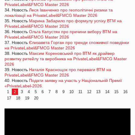
PrivateLabel&FMCG Master 2026
34. Новость
Леся Іванченко про геополітичні ризики та
локалізації на PrivateLabel&FMCG Master 2026
35. Новость
Марина Забарило про формулу успіху ВТМ на
PrivateLabel&FMCG Master 2026
36. Новость
Ольга Капустян про причини вибору ВТМ на
PrivateLabel&FMCG Master 2026
37. Новость
Єлизавета Горган про тренди споживчої поведінки
на PrivateLabel&FMCG Master 2026
38. Новость
Максим Кореновський про ВТМ як драйвер
розвитку ритейлу та виробника на PrivateLabel&FMCG Master
2026
39. Новость
Наталія Краснощок про переваги ВТМ на
PrivateLabel&FMCG Master 2026
40. Новость
Подати заявку на участь у Національній Премії
«PrivateLabel-2026.
1
2
3
4
5
6
7
8
9
10
11
12
13
14
15
16
17
18
19
20