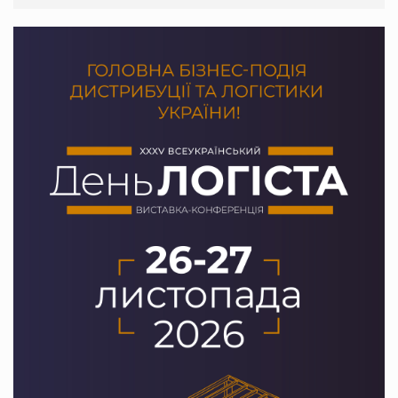
Сергій Лісунов про заморожені хлібобулочні вироби на
PrivateLabel&FMCG Master 2026