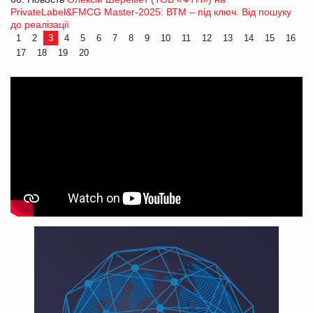
PrivateLabel&FMCG Master-2025: ВТМ – під ключ. Від пошуку
до реалізації
1
2
3
4
5
6
7
8
9
10
11
12
13
14
15
16
17
18
19
20