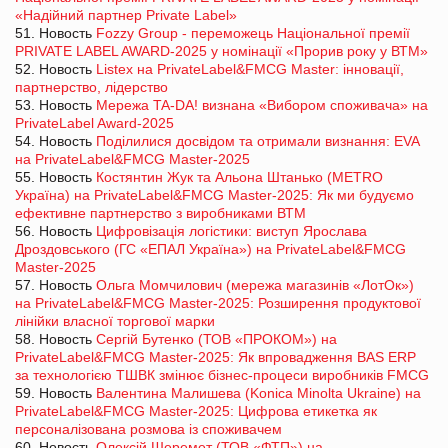
«Надійний партнер Private Label»
51. Новость
Fozzy Group - переможець Національної премії
PRIVATE LABEL AWARD-2025 у номінації «Прорив року у ВТМ»
52. Новость
Listex на PrivateLabel&FMCG Master: інновації,
партнерство, лідерство
53. Новость
Мережа TA-DA! визнана «Вибором споживача» на
PrivateLabel Award-2025
54. Новость
Поділилися досвідом та отримали визнання: EVA
на PrivateLabel&FMCG Master-2025
55. Новость
Костянтин Жук та Альона Штанько (METRO
Україна) на PrivateLabel&FMCG Master-2025: Як ми будуємо
ефективне партнерство з виробниками ВТМ
56. Новость
Цифровізація логістики: виступ Ярослава
Дроздовського (ГС «ЕПАЛ Україна») на PrivateLabel&FMCG
Master-2025
57. Новость
Ольга Момчилович (мережа магазинів «ЛотОк»)
на PrivateLabel&FMCG Master-2025: Розширення продуктової
лінійки власної торгової марки
58. Новость
Сергій Бутенко (ТОВ «ПРОКОМ») на
PrivateLabel&FMCG Master-2025: Як впровадження BAS ERP
за технологією ТШВК змінює бізнес-процеси виробників FMCG
59. Новость
Валентина Малишева (Konica Minolta Ukraine) на
PrivateLabel&FMCG Master-2025: Цифрова етикетка як
персоналізована розмова із споживачем
60. Новость
Олексій Шеремет (ТОВ «ФТП») на