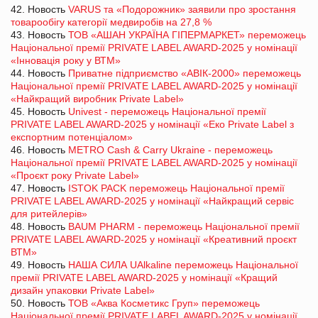
42. Новость
VARUS та «Подорожник» заявили про зростання
товарообігу категорії медвиробів на 27,8 %
43. Новость
ТОВ «АШАН УКРАЇНА ГІПЕРМАРКЕТ» переможець
Національної премії PRIVATE LABEL AWARD-2025 у номінації
«Інновація року у ВТМ»
44. Новость
Приватне підприємство «АВІК-2000» переможець
Національної премії PRIVATE LABEL AWARD-2025 у номінації
«Найкращий виробник Private Label»
45. Новость
Univest - переможець Національної премії
PRIVATE LABEL AWARD-2025 у номінації «Еко Private Label з
експортним потенціалом»
46. Новость
METRO Cash & Carry Ukraine - переможець
Національної премії PRIVATE LABEL AWARD-2025 у номінації
«Проєкт року Private Label»
47. Новость
ISTOK PACK переможець Національної премії
PRIVATE LABEL AWARD-2025 у номінації «Найкращий сервіс
для ритейлерів»
48. Новость
BAUM PHARM - переможець Національної премії
PRIVATE LABEL AWARD-2025 у номінації «Креативний проєкт
ВТМ»
49. Новость
НАША СИЛА UAlkaline переможець Національної
премії PRIVATE LABEL AWARD-2025 у номінації «Кращий
дизайн упаковки Private Label»
50. Новость
ТОВ «Аква Косметикс Груп» переможець
Національної премії PRIVATE LABEL AWARD-2025 у номінації