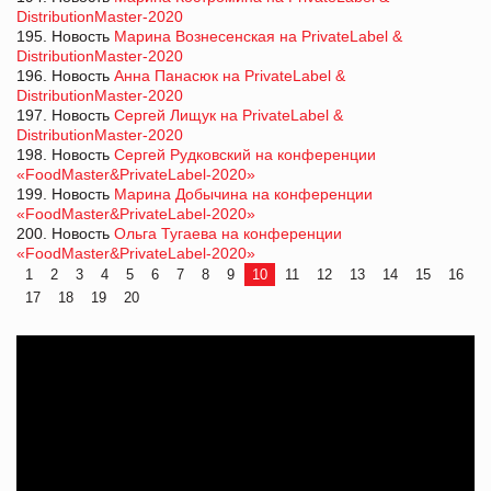
DistributionMaster-2020
195. Новость
Марина Вознесенская на PrivateLabel &
DistributionMaster-2020
196. Новость
Анна Панасюк на PrivateLabel &
DistributionMaster-2020
197. Новость
Сергей Лищук на PrivateLabel &
DistributionMaster-2020
198. Новость
Сергей Рудковский на конференции
«FoodMaster&PrivateLabel-2020»
199. Новость
Марина Добычина на конференции
«FoodMaster&PrivateLabel-2020»
200. Новость
Ольга Тугаева на конференции
«FoodMaster&PrivateLabel-2020»
1
2
3
4
5
6
7
8
9
10
11
12
13
14
15
16
17
18
19
20