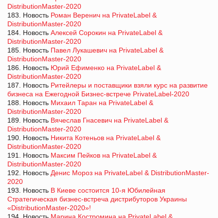
DistributionMaster-2020
183. Новость
Роман Веренич на PrivateLabel &
DistributionMaster-2020
184. Новость
Алексей Сорокин на PrivateLabel &
DistributionMaster-2020
185. Новость
Павел Лукашевич на PrivateLabel &
DistributionMaster-2020
186. Новость
Юрий Ефименко на PrivateLabel &
DistributionMaster-2020
187. Новость
Ритейлеры и поставщики взяли курс на развитие
бизнеса на Ежегодной Бизнес-встрече PrivateLabel-2020
188. Новость
Михаил Таран на PrivateLabel &
DistributionMaster-2020
189. Новость
Вячеслав Гнасевич на PrivateLabel &
DistributionMaster-2020
190. Новость
Никита Котеньов на PrivateLabel &
DistributionMaster-2020
191. Новость
Максим Пейков на PrivateLabel &
DistributionMaster-2020
192. Новость
Денис Мороз на PrivateLabel & DistributionMaster-
2020
193. Новость
В Киеве состоится 10-я Юбилейная
Стратегическая бизнес-встреча дистрибуторов Украины
«DistributionMaster-2020»!
194. Новость
Марина Костромина на PrivateLabel &