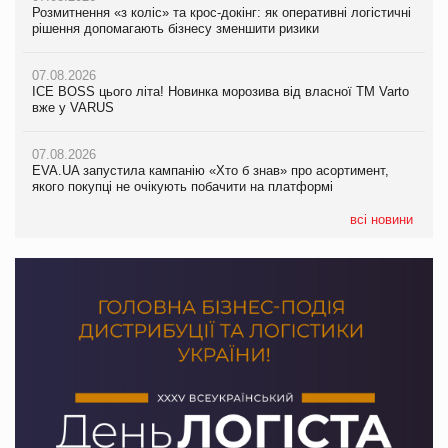
Розмитнення «з коліс» та крос-докінг: як оперативні логістичні
07.08.2026
Kraft Heinz скоротила збиток у першому півріччі
рішення допомагають бізнесу зменшити ризики
EVA.UA запустила кампанію «Хто б знав» про асортимент,
якого покупці не очікують побачити на платформі
07.08.2026
07.08.2026
Продажі Hugo Boss впали на 9%
ICE BOSS цього літа! Новинка морозива від власної ТМ Varto
06.08.2026
вже у VARUS
Смачна новинка для хвостатих: у VARUS з’явилися паучі
07.08.2026
Varto Paw expert від власної ТМ Varto!
Франція заборонила рекламні дзвінки без згоди клієнтів
07.08.2026
EVA.UA запустила кампанію «Хто б знав» про асортимент,
05.08.2026
якого покупці не очікують побачити на платформі
Мережа супермаркетів VARUS купує мережу магазинів
формату convenience store КОЛО: об’єднана компанія
налічуватиме 374 магазини
всі новини