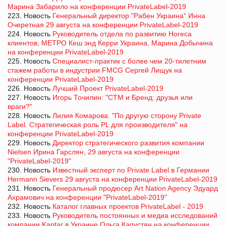
Марина Забарило на конференции PrivateLabel-2019
223. Новость
Генеральный директор "Рабен Украина" Инна
Очеретная 29 августа на конференции PrivateLabel-2019
224. Новость
Руководитель отдела по развитию Horeca
клиентов, МЕТРО Кеш энд Керри Украина, Марина Добычина
на конференции PrivateLabel-2019
225. Новость
Специалист-практик с более чем 20-тилетним
стажем работы в индустрии FMCG Сергей Лищук на
конференции PrivateLabel-2019
226. Новость
Лучший Проект PrivateLabel-2019
227. Новость
Игорь Точилин: "СТМ и Бренд: друзья или
враги?"
228. Новость
Лилия Комарова: "По другую сторону Private
Label. Стратегическая роль PL для производителя" на
конференции PrivateLabel-2019
229. Новость
Директор стратегического развития компании
Nielsen Ирина Гарслян, 29 августа на конференции
"PrivateLabel-2019"
230. Новость
Известный эксперт по Private Label в Германии
Hermann Sievers 29 августа на конференции PrivateLabel-2019
231. Новость
Генеральный продюсер Art Nation Agency Эдуард
Ахрамович на конференции "PrivateLabel-2019"
232. Новость
Каталог главных проектов PrivateLabel - 2019
233. Новость
Руководитель постоянных и медиа исследований
компании Kantar в Украине Ольга Капустян на конференции