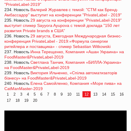
"PrivateLabel-2019"
234. Новость
Валерий Журавлев с темой: "СТМ как Бренд-
Амбассадор" выступит на конференции "PrivateLabel - 2019"
235. Новость
29 августа на конференции "PrivateLabel-2019"
выступит спикер Sayyora Ayupova с темой доклада "150 лет
развития Private brands в США"
236. Новость
29 августа, Ежегодная Международная бизнес-
конференция PrivateLabel - 2019:«Формула синергии
ритейлера и поставщика» - спикер Sebastian Witkowski
237. Новость
Инна Терещенко, Компания «Ашан Украина» на
FoodMaster&PrivateLabel-2019
238. Новость
Светлана Танчик, Компания «БИЛЛА-Украина»
на FoodMaster&PrivateLabel-2019
239. Новость
Виктория Ильченко, «Спілка автоматизаторів
бізнесу» на FoodMaster&PrivateLabel-2019
240. Новость
Елена Самойленко, Компания «Море пива» на
CatManMaster-2019
1
2
3
4
5
6
7
8
9
10
11
12
13
14
15
16
17
18
19
20