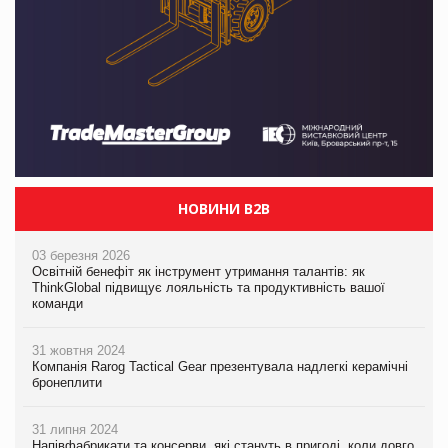
НОВИНИ B2B
03 березня 2026
Освітній бенефіт як інструмент утримання талантів: як
ThinkGlobal підвищує лояльність та продуктивність вашої
команди
31 жовтня 2024
Компанія Rarog Tactical Gear презентувала надлегкі керамічні
бронеплити
31 липня 2024
Напівфабрикати та консерви, які стануть в пригоді, коли довго