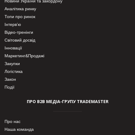
Новини України та закордону
Аналітика ринку
Топи про ринок
Інтерв’ю
Відео-тренінги
Світовий досвід
Інновації
Маркетинг&Продажі
Закупки
Логістика
Закон
Події
ПРО В2В МЕДІА-ГРУПУ TRADEMASTER
Про нас
Наша команда