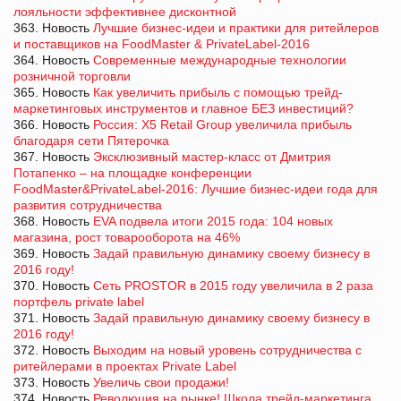
лояльности эффективнее дисконтной
363. Новость
Лучшие бизнес-идеи и практики для ритейлеров
и поставщиков на FoodMaster & PrivateLabel-2016
364. Новость
Современные международные технологии
розничной торговли
365. Новость
Как увеличить прибыль с помощью трейд-
маркетинговых инструментов и главное БЕЗ инвестиций?
366. Новость
Россия: X5 Retail Group увеличила прибыль
благодаря сети Пятерочка
367. Новость
Эксклюзивный мастер-класс от Дмитрия
Потапенко – на площадке конференции
FoodMaster&PrivateLabel-2016: Лучшие бизнес-идеи года для
развития сотрудничества
368. Новость
EVA подвела итоги 2015 года: 104 новых
магазина, рост товарооборота на 46%
369. Новость
Задай правильную динамику своему бизнесу в
2016 году!
370. Новость
Сеть PROSTOR в 2015 году увеличила в 2 раза
портфель private label
371. Новость
Задай правильную динамику своему бизнесу в
2016 году!
372. Новость
Выходим на новый уровень сотрудничества с
ритейлерами в проектах Private Label
373. Новость
Увеличь свои продажи!
374. Новость
Революция на рынке! Школа трейд-маркетинга