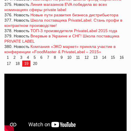
375. Новость
Линия магазинов EVA победила во всех
номинациях сферы private label
376. Новость
Новые пути развития бизнеса дистрибьютора
377. Новость
Школа поставщика PrivateLabel. Стань профи в
контрактном производстве!
378. Новость
ТОП-3 производителя PrivateLabel 2015 года
379. Новость
Впервые в Украине и СНГ! Школа поставщика
PRIVATE LABEL
380. Новость
Компания «ЭКО маркет» приняла участие в
конференции «FoodMaster & PrivateLabel – 2015»
1
2
3
4
5
6
7
8
9
10
11
12
13
14
15
16
17
18
19
20