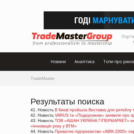
Порта
Новини
Аналітика
Топи про рино
TradeMaster
Результаты поиска
41. Новость
В Києві пройшла Виставка для ритейлу 
42. Новость
VARUS та «Подорожник» заявили про зро
43. Новость
ТОВ «АШАН УКРАЇНА ГІПЕРМАРКЕТ» пер
«Інновація року у ВТМ»
44. Новость
Приватне підприємство «АВІК-2000» пе