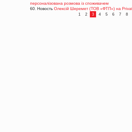
персоналізована розмова із споживачем
60. Новость
Олексій Шеремет (ТОВ «ФТП») на Privat
1
2
3
4
5
6
7
8