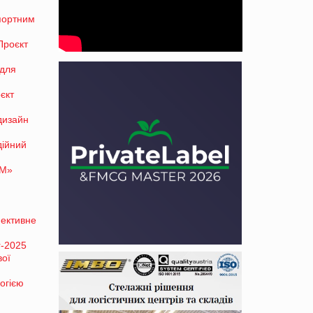
спортним
Проєкт
 для
єкт
дизайн
дійний
ТМ»
фективне
r-2025
вої
огією