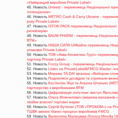
«Найкращий виробник Private Label»
45. Новость
Univest - переможець Національної пре
потенціалом»
46. Новость
METRO Cash & Carry Ukraine - перемож
року Private Label»
47. Новость
ISTOK PACK переможець Національної п
ритейлерів»
48. Новость
BAUM PHARM - переможець Національно
ВТМ»
49. Новость
НАША СИЛА UAlkaline переможець Наці
упаковки Private Label»
50. Новость
ТОВ «Аква Косметикс Груп» переможець
партнер Private Label»
51. Новость
Fozzy Group - переможець Національно
52. Новость
Listex на PrivateLabel&FMCG Master: інн
53. Новость
Мережа TA-DA! визнана «Вибором спожи
54. Новость
Поділилися досвідом та отримали визн
55. Новость
Костянтин Жук та Альона Штанько (MET
партнерство з виробниками ВТМ
56. Новость
Цифровізація логістики: виступ Яросла
57. Новость
Ольга Момчилович (мережа магазинів «
лінійки власної торгової марки
58. Новость
Сергій Бутенко (ТОВ «ПРОКОМ») на Pri
ТШВК змінює бізнес-процеси виробників FMCG
59. Новость
Валентина Малишева (Konica Minolta Uk