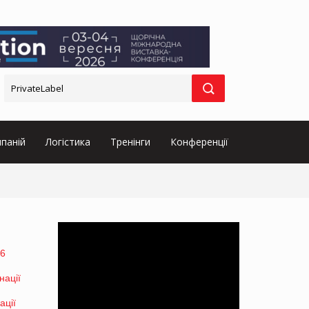
паній
Логістика
Тренінги
Конференції
26
ації
ації