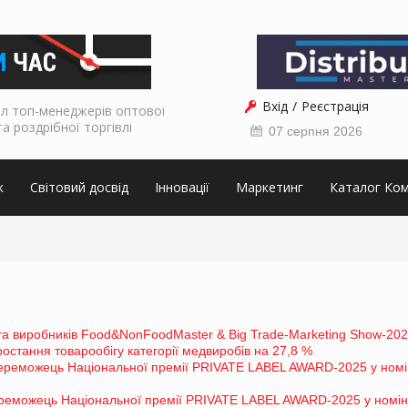
Вхід
Реєстрація
л топ-менеджерів оптової
та роздрібної торгівлі
07 серпня 2026
к
Світовий досвід
Інновації
Маркетинг
Каталог Ком
та виробників Food&NonFoodMaster & Big Trade-Marketing Show-20
стання товарообігу категорії медвиробів на 27,8 %
еможець Національної премії PRIVATE LABEL AWARD-2025 у номін
реможець Національної премії PRIVATE LABEL AWARD-2025 у номін