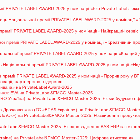
мії PRIVATE LABEL AWARD-2025 у номінації «Еко Private Label з ек
ець Національної премії PRIVATE LABEL AWARD-2025 у номінації «
ремії PRIVATE LABEL AWARD-2025 у номінації «Найкращий сервіс
ї премії PRIVATE LABEL AWARD-2025 у номінації «Креативний про
ональної премії PRIVATE LABEL AWARD-2025 у номінації «Кращий 
 Національної премії PRIVATE LABEL AWARD-2025 у номінації «На
ї премії PRIVATE LABEL AWARD-2025 у номінації «Прорив року у В
овації, партнерство, лідерство
вача» на PrivateLabel Award-2025
ання: EVA на PrivateLabel&FMCG Master-2025
RO Україна) на PrivateLabel&FMCG Master-2025: Як ми будуємо е
ва Дроздовського (ГС «ЕПАЛ Україна») на PrivateLabel&FMCG Maste
ЛотОк») на PrivateLabel&FMCG Master-2025: Розширення продукто
vateLabel&FMCG Master-2025: Як впровадження BAS ERP за технол
raine) на PrivateLabel&FMCG Master-2025: Цифрова етикетка як