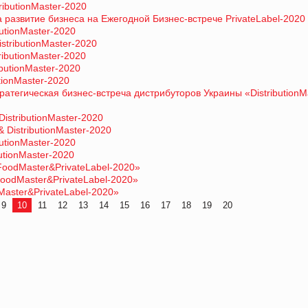
ributionMaster-2020
 развитие бизнеса на Ежегодной Бизнес-встрече PrivateLabel-2020
butionMaster-2020
stributionMaster-2020
ributionMaster-2020
ibutionMaster-2020
tionMaster-2020
атегическая бизнес-встреча дистрибуторов Украины «DistributionM
istributionMaster-2020
 DistributionMaster-2020
butionMaster-2020
utionMaster-2020
oodMaster&PrivateLabel-2020»
odMaster&PrivateLabel-2020»
aster&PrivateLabel-2020»
9
10
11
12
13
14
15
16
17
18
19
20