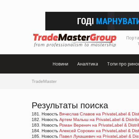
Порта
Новини
Аналітика
Топи про рино
TradeMaster
Результаты поиска
181. Новость
Вячеслав Славов на PrivateLabel & Dis
182. Новость
Артем Малыш на PrivateLabel & Distrib
183. Новость
Роман Веренич на PrivateLabel & Distr
184. Новость
Алексей Сорокин на PrivateLabel & Dis
185. Новость
Павел Лукашевич на PrivateLabel & Dis