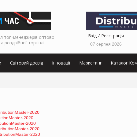
Вхід
Реєстрація
л топ-менеджерів оптової
та роздрібної торгівлі
07 серпня 2026
к
Світовий досвід
Інновації
Маркетинг
Каталог Ком
tributionMaster-2020
utionMaster-2020
ibutionMaster-2020
tributionMaster-2020
tributionMaster-2020