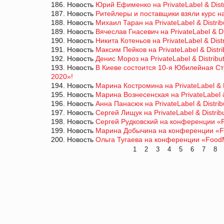
186. Новость
Юрий Ефименко на PrivateLabel & Dist
187. Новость
Ритейлеры и поставщики взяли курс на
188. Новость
Михаил Таран на PrivateLabel & Distri
189. Новость
Вячеслав Гнасевич на PrivateLabel & Di
190. Новость
Никита Котеньов на PrivateLabel & Dist
191. Новость
Максим Пейков на PrivateLabel & Distr
192. Новость
Денис Мороз на PrivateLabel & Distribu
193. Новость
В Киеве состоится 10-я Юбилейная Стр
2020»!
194. Новость
Марина Костромина на PrivateLabel & D
195. Новость
Марина Вознесенская на PrivateLabel &
196. Новость
Анна Панасюк на PrivateLabel & Distri
197. Новость
Сергей Лищук на PrivateLabel & Distrib
198. Новость
Сергей Рудковский на конференции «F
199. Новость
Марина Добычина на конференции «Fo
200. Новость
Ольга Тугаева на конференции «FoodM
1
2
3
4
5
6
7
8