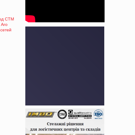
под СТМ
 Aro
 сетей