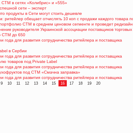
 СТМ в сетях «Колибрис» и «555»
спешной сети – эксперт
что продукты в Сети могут стоить дешевле
тям: ритейлер обещает отчислять 10 коп с продажи каждого товара 
ртфолио СТМ в среднем ценовом сегменте и проведет редизайн
нение руководителя Украинской ассоциации поставщиков торговых
о СТМ до 650
еи года для развития сотрудничества ритейлера и поставщика
abel в Сербии
еи года для развития сотрудничества ритейлера и поставщика
ю товаров под Private Label
еи года для развития сотрудничества ритейлера и поставщика
сухофруктов под СТМ «Смачна заправка»
еи года для развития сотрудничества ритейлера и поставщика
9
10
11
12
13
14
15
16
17
18
19
20