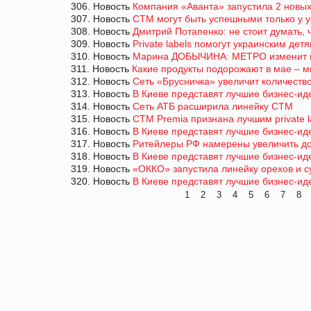
306. Новость
Компания «Аванта» запустила 2 новых
307. Новость
СТМ могут быть успешными только у у
308. Новость
Дмитрий Потапенко: не стоит думать, 
309. Новость
Private labels помогут украинским де
310. Новость
Марина ДОБЫЧИНА: МЕТРО изменит по
311. Новость
Какие продукты подорожают в мае – м
312. Новость
Сеть «Брусничка» увеличит количеств
313. Новость
В Киеве представят лучшие бизнес-ид
314. Новость
Сеть АТБ расширила линейку СТМ
315. Новость
СТМ Premia признана лучшим private l
316. Новость
В Киеве представят лучшие бизнес-ид
317. Новость
Ритейлеры РФ намерены увеличить дол
318. Новость
В Киеве представят лучшие бизнес-ид
319. Новость
«ОККО» запустила линейку орехов и 
320. Новость
В Киеве представят лучшие бизнес-ид
1
2
3
4
5
6
7
8