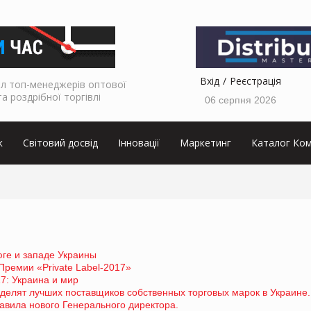
Вхід
Реєстрація
л топ-менеджерів оптової
та роздрібної торгівлі
06 серпня 2026
к
Світовий досвід
Інновації
Маркетинг
Каталог Ком
юге и западе Украины
ремии «Private Label-2017»
17: Украина и мир
делят лучших поставщиков собственных торговых марок в Украине.
вила нового Генерального директора.