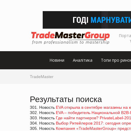
Порта
Новини
Аналітика
Топи про рино
TradeMaster
Результаты поиска
301. Новость
EVA открыла в сентябре магазины на 
302. Новость
EVA – победитель Национальной В2В-П
303. Новость
Где найти партнеров? PrivateLabel-20
304. Новость
Выбор Ритейлеров 2017: сегодня опре
305. Новость
Компания «TradeMasterGroup» предста