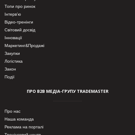
Топи про ринок
Інтерв’ю
Відео-тренінги
Світовий досвід
Інновації
Маркетинг&Продажі
Закупки
Логістика
Закон
Події
ПРО В2В МЕДІА-ГРУПУ TRADEMASTER
Про нас
Наша команда
Реклама на порталі
Тренінговий центр