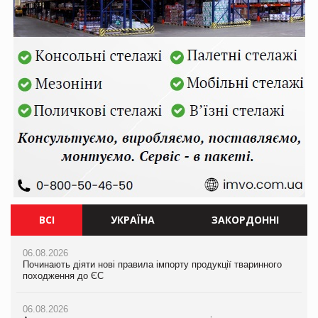
ВСІ
УКРАЇНА
ЗАКОРДОННІ
06.08.2026
06.08.2026
06.08.2026
Починають діяти нові правила імпорту продукції тваринного
Смачна новинка для хвостатих: у VARUS з’явилися паучі
Починають діяти нові правила імпорту продукції тваринного
походження до ЄС
Varto Paw expert від власної ТМ Varto!
походження до ЄС
06.08.2026
05.08.2026
06.08.2026