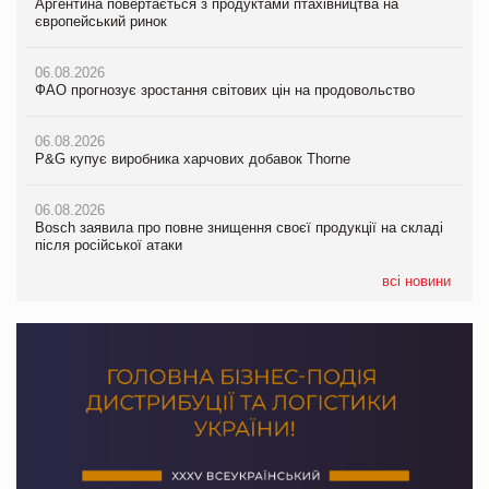
Аргентина повертається з продуктами птахівництва на
Мережа супермаркетів VARUS купує мережу магазинів
Аргентина повертається з продуктами птахівництва на
європейський ринок
формату convenience store КОЛО: об’єднана компанія
європейський ринок
налічуватиме 374 магазини
06.08.2026
06.08.2026
ФАО прогнозує зростання світових цін на продовольство
05.08.2026
ФАО прогнозує зростання світових цін на продовольство
Російська атака 5 серпня стала одним із наймасштабніших
ударів по українському бізнесу за час повномасштабної війни
06.08.2026
06.08.2026
P&G купує виробника харчових добавок Thorne
P&G купує виробника харчових добавок Thorne
05.08.2026
Смачне поповнення дитячого меню: у VARUS з’явилися
06.08.2026
06.08.2026
новинки від ТМ ТОКЕРИ
Bosch заявила про повне знищення своєї продукції на складі
Bosch заявила про повне знищення своєї продукції на складі
після російської атаки
після російської атаки
05.08.2026
Сергій Лісунов про заморожені хлібобулочні вироби на
всі новини
PrivateLabel&FMCG Master 2026