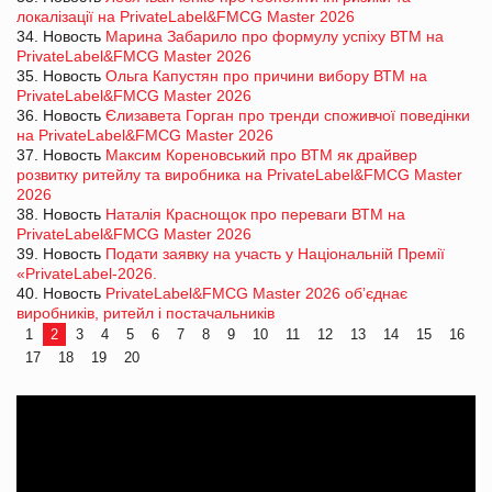
локалізації на PrivateLabel&FMCG Master 2026
34. Новость
Марина Забарило про формулу успіху ВТМ на
PrivateLabel&FMCG Master 2026
35. Новость
Ольга Капустян про причини вибору ВТМ на
PrivateLabel&FMCG Master 2026
36. Новость
Єлизавета Горган про тренди споживчої поведінки
на PrivateLabel&FMCG Master 2026
37. Новость
Максим Кореновський про ВТМ як драйвер
розвитку ритейлу та виробника на PrivateLabel&FMCG Master
2026
38. Новость
Наталія Краснощок про переваги ВТМ на
PrivateLabel&FMCG Master 2026
39. Новость
Подати заявку на участь у Національній Премії
«PrivateLabel-2026.
40. Новость
PrivateLabel&FMCG Master 2026 об’єднає
виробників, ритейл і постачальників
1
2
3
4
5
6
7
8
9
10
11
12
13
14
15
16
17
18
19
20