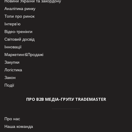
Новини України та закордону
Аналітика ринку
Топи про ринок
Інтерв’ю
Відео-тренінги
Світовий досвід
Інновації
Маркетинг&Продажі
Закупки
Логістика
Закон
Події
ПРО В2В МЕДІА-ГРУПУ TRADEMASTER
Про нас
Наша команда