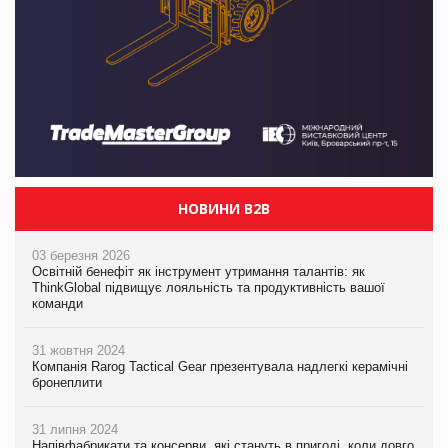
НОВИНИ B2B
03 березня 2026
Освітній бенефіт як інструмент утримання талантів: як
ThinkGlobal підвищує лояльність та продуктивність вашої
команди
31 жовтня 2024
Компанія Rarog Tactical Gear презентувала надлегкі керамічні
бронеплити
31 липня 2024
Напівфабрикати та консерви, які стануть в пригоді, коли довго