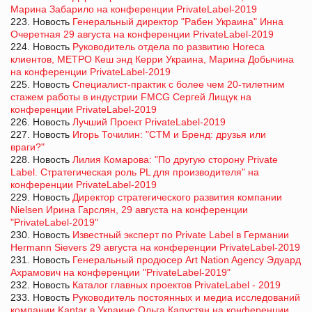
Марина Забарило на конференции PrivateLabel-2019
223. Новость
Генеральный директор "Рабен Украина" Инна
Очеретная 29 августа на конференции PrivateLabel-2019
224. Новость
Руководитель отдела по развитию Horeca
клиентов, МЕТРО Кеш энд Керри Украина, Марина Добычина
на конференции PrivateLabel-2019
225. Новость
Специалист-практик с более чем 20-тилетним
стажем работы в индустрии FMCG Сергей Лищук на
конференции PrivateLabel-2019
226. Новость
Лучший Проект PrivateLabel-2019
227. Новость
Игорь Точилин: "СТМ и Бренд: друзья или
враги?"
228. Новость
Лилия Комарова: "По другую сторону Private
Label. Стратегическая роль PL для производителя" на
конференции PrivateLabel-2019
229. Новость
Директор стратегического развития компании
Nielsen Ирина Гарслян, 29 августа на конференции
"PrivateLabel-2019"
230. Новость
Известный эксперт по Private Label в Германии
Hermann Sievers 29 августа на конференции PrivateLabel-2019
231. Новость
Генеральный продюсер Art Nation Agency Эдуард
Ахрамович на конференции "PrivateLabel-2019"
232. Новость
Каталог главных проектов PrivateLabel - 2019
233. Новость
Руководитель постоянных и медиа исследований
компании Kantar в Украине Ольга Капустян на конференции