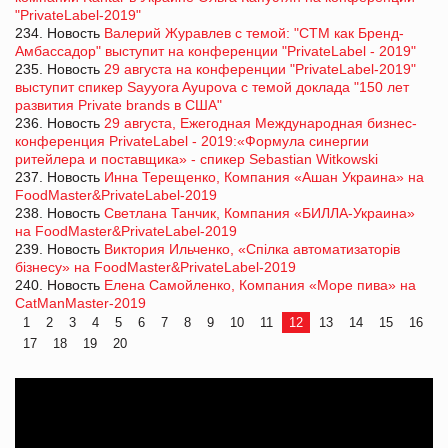
"PrivateLabel-2019"
234. Новость
Валерий Журавлев с темой: "СТМ как Бренд-
Амбассадор" выступит на конференции "PrivateLabel - 2019"
235. Новость
29 августа на конференции "PrivateLabel-2019"
выступит спикер Sayyora Ayupova с темой доклада "150 лет
развития Private brands в США"
236. Новость
29 августа, Ежегодная Международная бизнес-
конференция PrivateLabel - 2019:«Формула синергии
ритейлера и поставщика» - спикер Sebastian Witkowski
237. Новость
Инна Терещенко, Компания «Ашан Украина» на
FoodMaster&PrivateLabel-2019
238. Новость
Светлана Танчик, Компания «БИЛЛА-Украина»
на FoodMaster&PrivateLabel-2019
239. Новость
Виктория Ильченко, «Спілка автоматизаторів
бізнесу» на FoodMaster&PrivateLabel-2019
240. Новость
Елена Самойленко, Компания «Море пива» на
CatManMaster-2019
1
2
3
4
5
6
7
8
9
10
11
12
13
14
15
16
17
18
19
20