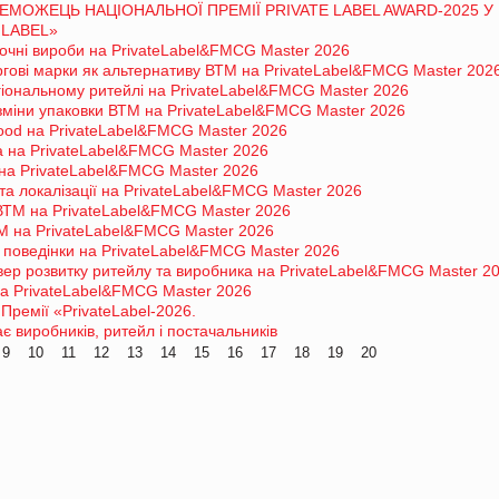
ЕМОЖЕЦЬ НАЦІОНАЛЬНОЇ ПРЕМІЇ PRIVATE LABEL AWARD-2025 У
 LABEL»
лочні вироби на PrivateLabel&FMCG Master 2026
гові марки як альтернативу ВТМ на PrivateLabel&FMCG Master 202
гіональному ритейлі на PrivateLabel&FMCG Master 2026
і зміни упаковки ВТМ на PrivateLabel&FMCG Master 2026
food на PrivateLabel&FMCG Master 2026
a на PrivateLabel&FMCG Master 2026
на PrivateLabel&FMCG Master 2026
 та локалізації на PrivateLabel&FMCG Master 2026
ВТМ на PrivateLabel&FMCG Master 2026
М на PrivateLabel&FMCG Master 2026
 поведінки на PrivateLabel&FMCG Master 2026
ер розвитку ритейлу та виробника на PrivateLabel&FMCG Master 2
а PrivateLabel&FMCG Master 2026
Премії «PrivateLabel-2026.
 виробників, ритейл і постачальників
9
10
11
12
13
14
15
16
17
18
19
20