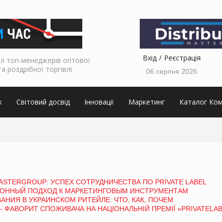
Вхід
Реєстрація
л топ-менеджерів оптової
та роздрібної торгівлі
06 серпня 2026
к
Світовий досвід
Інновації
Маркетинг
Каталог Ком
ASTERGROUP: УСПЕХ СОТРУДНИЧЕСТВА ПО PRIVATE LABEL
ЦИОННЫЙ ПОДХОД К МАРКЕТИНГОВЫМ ИНСТРУМЕНТАМ
ИЯ В УКРАИНСКОМ РИТЕЙЛЕ: ЧТО, КАК, ПОЧЕМ
 ФАВОРИТ СПОЖИВАЧА НА НАЦІОНАЛЬНІЙ ПРЕМІЇ «PRIVATELAB