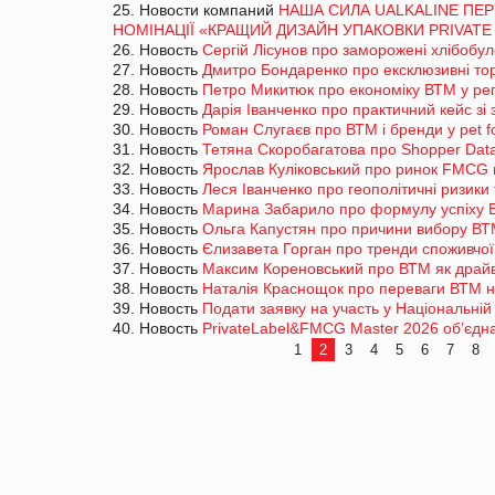
25. Новости компаний
НАША СИЛА UALKALINE ПЕР
НОМІНАЦІЇ «КРАЩИЙ ДИЗАЙН УПАКОВКИ PRIVATE
26. Новость
Сергій Лісунов про заморожені хлібобу
27. Новость
Дмитро Бондаренко про ексклюзивні тор
28. Новость
Петро Микитюк про економіку ВТМ у ре
29. Новость
Дарія Іванченко про практичний кейс з
30. Новость
Роман Слугаєв про ВТМ і бренди у pet 
31. Новость
Тетяна Скоробагатова про Shopper Dat
32. Новость
Ярослав Куліковський про ринок FMCG 
33. Новость
Леся Іванченко про геополітичні ризики
34. Новость
Марина Забарило про формулу успіху 
35. Новость
Ольга Капустян про причини вибору ВТ
36. Новость
Єлизавета Горган про тренди споживчої
37. Новость
Максим Кореновський про ВТМ як драйв
38. Новость
Наталія Краснощок про переваги ВТМ н
39. Новость
Подати заявку на участь у Національній 
40. Новость
PrivateLabel&FMCG Master 2026 об’єднає
1
2
3
4
5
6
7
8