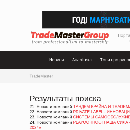
Порта
Новини
Аналітика
Топи про рино
TradeMaster
Результаты поиска
21. Новости компаний
ТАНДЕМ КРАЙНА И TRADEM
22. Новости компаний
PRIVATE LABEL - ИННОВА
23. Новости компаний
СИСТЕМЫ САМООБСЛУЖИВАН
24. Новости компаний
PLAYOOHHOO! НАША СИЛА –
2024»