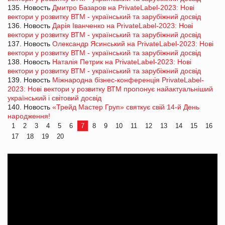
135. Новость
Дмитро Базаров на PrivateLabel-2023: Нові
вектори у розвитку ВТМ - український та зарубіжний досвід
136. Новость
Дарія Іванченко на PrivateLabel-2023: Нові
вектори у розвитку ВТМ - український та зарубіжний досвід
137. Новость
Олександр Ясинський на PrivateLabel-2023: Нові
вектори у розвитку ВТМ - український та зарубіжний досвід
138. Новость
Наталія Петрик на PrivateLabel-2023: Нові
вектори у розвитку ВТМ - український та зарубіжний досвід
139. Новость
Міжнародна бізнес-конференція PrivateLabel-
2023: Нові вектори у розвитку ВТМ пропонує найактуальніший
український і світовий досвід
140. Новость
«Трейд Мастер Груп» святкує свій 14-й День
народження!
1
2
3
4
5
6
7
8
9
10
11
12
13
14
15
16
17
18
19
20