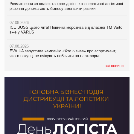
Розмитнення «з коліс» та крос-докінг: як оперативні логістичні
07.08.2026
Kraft Heinz скоротила збиток у першому півріччі
рішення допомагають бізнесу зменшити ризики
EVA.UA запустила кампанію «Хто б знав» про асортимент,
якого покупці не очікують побачити на платформі
07.08.2026
07.08.2026
Продажі Hugo Boss впали на 9%
ICE BOSS цього літа! Новинка морозива від власної ТМ Varto
06.08.2026
вже у VARUS
Смачна новинка для хвостатих: у VARUS з’явилися паучі
07.08.2026
Varto Paw expert від власної ТМ Varto!
Франція заборонила рекламні дзвінки без згоди клієнтів
07.08.2026
EVA.UA запустила кампанію «Хто б знав» про асортимент,
05.08.2026
якого покупці не очікують побачити на платформі
Мережа супермаркетів VARUS купує мережу магазинів
формату convenience store КОЛО: об’єднана компанія
налічуватиме 374 магазини
всі новини