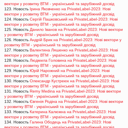
вектори у розвитку ВТМ - український та зарубіжний досвід
123. Новость
Ірина Яковченко на PrivateLabel-2023: Нові
вектори у розвитку ВТМ - український та зарубіжний досвід
124. Новость
Сергій Пашковський на PrivateLabel-2023: Нові
вектори у розвитку ВТМ - український та зарубіжний досвід
125. Новость
Данило Іванов на PrivateLabel-2023: Нові вектори
у розвитку ВТМ - український та зарубіжний досвід
126. Новость
Андрій Брик на PrivateLabel-2023: Нові вектори у
розвитку ВТМ - український та зарубіжний досвід
127. Новость
Валентина Ляшенко на PrivateLabel-2023: Нові
вектори у розвитку ВТМ - український та зарубіжний досвід
128. Новость
Людмила Головина на PrivateLabel-2023: Нові
вектори у розвитку ВТМ - український та зарубіжний досвід
129. Новость
Юрій Нарожний на PrivateLabel-2023: Нові
вектори у розвитку ВТМ - український та зарубіжний досвід
130. Новость
Олександр Кустреюк на PrivateLabel-2023: Нові
вектори у розвитку ВТМ - український та зарубіжний досвід
131. Новость
Remy Medina на PrivateLabel-2023: Нові вектори
у розвитку ВТМ - український та зарубіжний досвід
132. Новость
Євгенія Родіна на PrivateLabel-2023: Нові вектори
у розвитку ВТМ - український та зарубіжний досвід
133. Новость
Катерина Калюжна на PrivateLabel-2023: Нові
вектори у розвитку ВТМ - український та зарубіжний досвід
134. Новость
Галина Ободець на PrivateLabel-2023: Нові
вектори у розвитку ВТМ - український та зарубіжний досвід