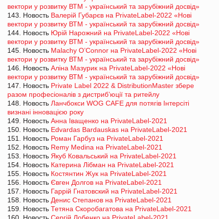
вектори у розвитку ВТМ - український та зарубіжний досвід»
143. Новость
Валерій Губарєв на PrivateLabel-2022 «Нові
вектори у розвитку ВТМ - український та зарубіжний досвід»
144. Новость
Юрій Нарожний на PrivateLabel-2022 «Нові
вектори у розвитку ВТМ - український та зарубіжний досвід»
145. Новость
Malachy O’Connor на PrivateLabel-2022 «Нові
вектори у розвитку ВТМ - український та зарубіжний досвід»
146. Новость
Аліна Мазурик на PrivateLabel-2022 «Нові
вектори у розвитку ВТМ - український та зарубіжний досвід»
147. Новость
Private Label 2022 & DistributionMaster збере
разом професіоналів з дистриб’юції та ритейлу
148. Новость
Ланчбокси WOG CAFE для потягів Інтерсіті
визнані інновацією року
149. Новость
Анна Іващенко на PrivateLabel-2021
150. Новость
Edvardas Bardauskas на PrivateLabel-2021
151. Новость
Роман Гарбуз на PrivateLabel-2021
152. Новость
Remy Medina на PrivateLabel-2021
153. Новость
Якуб Ковальський на PrivateLabel-2021
154. Новость
Катерина Лібман на PrivateLabel-2021
155. Новость
Костянтин Жук на PrivateLabel-2021
156. Новость
Євген Долгов на PrivateLabel-2021
157. Новость
Гаррій Гнатовский на PrivateLabel-2021
158. Новость
Денис Степанов на PrivateLabel-2021
159. Новость
Тетяна Скоробагатова на PrivateLabel-2021
160. Новость
Сергій Лобенко на PrivateLabel-2021