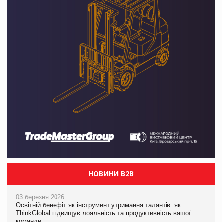
НОВИНИ B2B
03 березня 2026
Освітній бенефіт як інструмент утримання талантів: як
ThinkGlobal підвищує лояльність та продуктивність вашої
команди