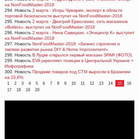
на NonFoodMaster-2018
294. Новость
2 марта - Игорь Чумарин, эксперт в области
торговой безопасности выступит на NonFoodMaster-2018
295. Новость
2 марта - Дмитрий Ермоленко, сеть магазинов
«Butlers», выступит на NonFoodMaster-2018
296. Новость
2 марта - Нина Савицкая, «Эпицентр К» выступит
на NonFoodMaster-2018
297. Новость
NonFoodMaster-2018: «Бизнес стратегии и
тактики развития рынка DIY & Home Improvement»
298. Новость
В Луцке открылся первый магазин SPAR (ФОТО).
299. Новость
EVA укрепляет позиции в Центральной Украине +
Инфографика
300. Новость
Продажи товаров под СТМ выросли в Бразилии
на 15,6%
1
2
3
4
5
6
7
8
9
10
11
12
13
14
15
16
17
18
19
20