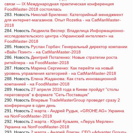
связи — IX Международная практическая конференция
FoodMaster-2018 состоялась
283. Новость
Николай Бриленко: Категорийный менеджмент
для интернет-магазинов. Опыт Rozetka - на CatManMaster-
2018
284. Новость
Людмила Веспер: Владелица Информационно-
исследовательского центра «Украинский интеллект» на
FoodMaster-2018
285. Новость
Руслан Горбач: Генеральный директор компании
«Вайн Поинт» - на CatManMaster-2018
286. Новость
Дмитрий Потапенко: Новые стратегии роста
ритейлера - на FoodMaster-2018
287. Новость
Марина Сергиенко: Как перейти на новый
уровень управления категорией - на CatManMaster-2018
288. Новость
Елена Жаданова: Как стать инновационной
компанией - на FoodMaster-2018
289. Новость
27 апреля 2018 года в Киеве пройдут "столы
переговоров" в формате "Сеть-Поставщик"
290. Новость
Впервые TradeMasterGroup проведет сразу 2
конференции в один день
291. Новость
2 марта - Андрей Рудык, «GROHE AG» Украина
на NonFoodMaster-2018
292. Новость
2 марта - Юрий Кузьмяк, «Леруа Мерлен»
Украина на NonFoodMaster-2018
293. Новость
2 марта - Андрей Длигач, CEO «Advanter Group»