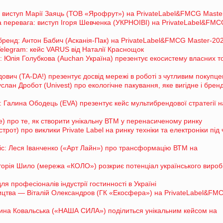
у: виступ Марії Заяць (ТОВ «Ярофрут») на PrivateLabel&FMCG Maste
на перевага: виступ Ігоря Шевченка (УКРНОІВІ) на PrivateLabel&FM
ренд: Антон Бабич (Асканія-Пак) на PrivateLabel&FMCG Master-20
 Telegram: кейс VARUS від Наталії Краснощок
: Юлія Голубкова (Auchan Україна) презентує екосистему власних т
адович (TA-DA!) презентує досвід мережі в роботі з чутливим покупц
услан Дробот (Univest) про екологічне пакування, яке вигідне і бренду
ї: Галина Ободець (EVA) презентує кейс мультибрендової стратегії н
re) про те, як створити унікальну ВТМ у перенасиченому ринку
рот) про виклики Private Label на ринку техніки та електроніки під 
оміс: Леся Іванченко («Арт Лайн») про трансформацію ВТМ на
ікторія Шило (мережа «КОЛО») розкриє потенціал українського виро
 професіоналів індустрії гостинності в Україні
бництва — Віталій Олександров (ГК «Екосфера») на PrivateLabel&FM
рина Ковальська («НАША СИЛА») поділиться унікальним кейсом на