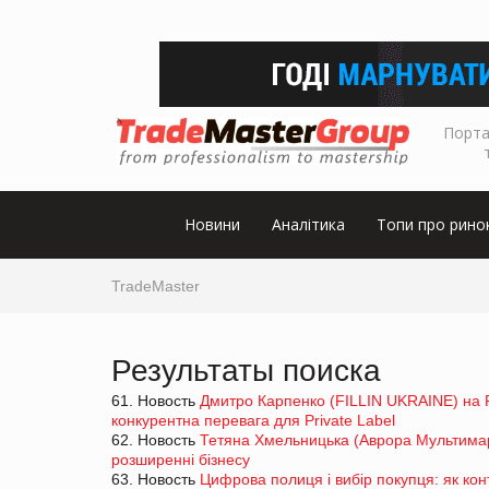
Порта
Новини
Аналітика
Топи про рино
TradeMaster
Результаты поиска
61. Новость
Дмитро Карпенко (FILLIN UKRAINE) на 
конкурентна перевага для Private Label
62. Новость
Тетяна Хмельницька (Аврора Мультимар
розширенні бізнесу
63. Новость
Цифрова полиця і вибір покупця: як кон