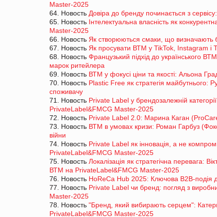
Master-2025
64. Новость
Довіра до бренду починається з сервіс
65. Новость
Інтелектуальна власність як конкурент
Master-2025
66. Новость
Як створюються смаки, що визначають б
67. Новость
Як просувати ВТМ у TikTok, Instagram і
68. Новость
Французький підхід до українського ВТМ
марок ритейлера
69. Новость
ВТМ у фокусі ціни та якості: Альона Гр
70. Новость
Plastic Free як стратегія майбутнього: Р
споживачу
71. Новость
Private Label у брендозалежній категорі
PrivateLabel&FMCG Master-2025
72. Новость
Private Label 2.0: Марина Каган (ProCa
73. Новость
ВТМ в умовах кризи: Роман Гарбуз (Фокст
війни
74. Новость
Private Label як інновація, а не компр
PrivateLabel&FMCG Master-2025
75. Новость
Локалізація як стратегічна перевага: В
ВТМ на PrivateLabel&FMCG Master-2025
76. Новость
HoReCa Hub 2025: Ключова B2B-подія для
77. Новость
Private Label чи бренд: погляд з виро
Master-2025
78. Новость
"Бренд, який вибирають серцем": Кате
PrivateLabel&FMCG Master-2025