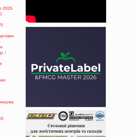
r-2025
CG
25
оргових
ем
, і
а
час
бництва
CG