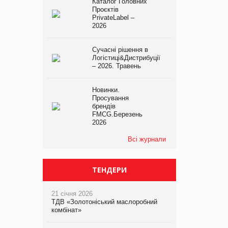
Каталог Головних
Проєктів
PrivateLabel –
2026
Сучасні рішення в
Логістиці&Дистрибуції
– 2026. Травень
Новинки.
Просування
брендів
FMCG.Березень
2026
Всі журнали
ТЕНДЕРИ
21 січня 2026
ТДВ «Золотоніський маслоробний
комбінат»