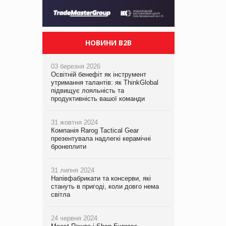
НОВИНИ B2B
03 березня 2026
Освітній бенефіт як інструмент
утримання талантів: як ThinkGlobal
підвищує лояльність та
продуктивність вашої команди
31 жовтня 2024
Компанія Rarog Tactical Gear
презентувала надлегкі керамічні
бронеплити
31 липня 2024
Напівфабрикати та консерви, які
стануть в пригоді, коли довго нема
світла
24 червня 2024