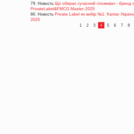
79. Новость
Що обирає сучасний споживач - бренд 
PrivateLabel&FMCG Master-2025
80. Новость
Private Label як вибір №1: Kantar Укра
2025
1
2
3
4
5
6
7
8