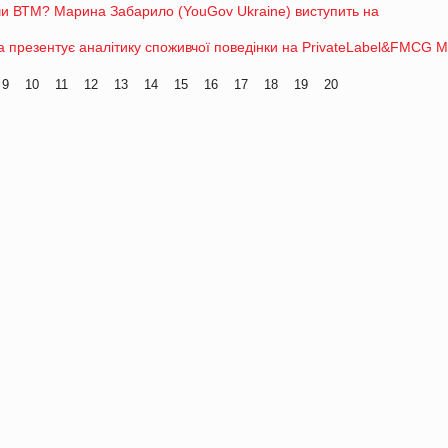
чи ВТМ? Марина Забарило (YouGov Ukraine) виступить на
їна презентує аналітику споживчої поведінки на PrivateLabel&FMCG M
9
10
11
12
13
14
15
16
17
18
19
20