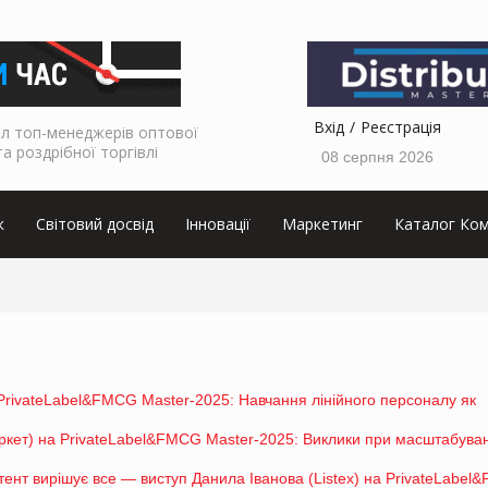
Вхід
Реєстрація
л топ-менеджерів оптової
та роздрібної торгівлі
08 серпня 2026
к
Світовий досвід
Інновації
Маркетинг
Каталог Ком
PrivateLabel&FMCG Master-2025: Навчання лінійного персоналу як
кет) на PrivateLabel&FMCG Master-2025: Виклики при масштабуван
тент вирішує все — виступ Данила Іванова (Listex) на PrivateLabe