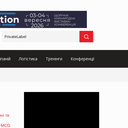
паній
Логістика
Тренінги
Конференції
ні та
l&FMCG