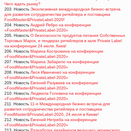
Чего ждать рынку?
203. Новость
Эксклюзивная международная бизнес-встреча
для развития сотрудничества ритейлера и поставщика
FoodMaster&PrivateLabel-2020!
204. Новость
Андрей Ребро на конференции
«FoodMaster&PrivateLabel-2020»
205. Новость
О безопасности продуктов питания Собственных
Торговых Марок, и тендерах ритейлеров в зале Private Label
на конференции 24 июля, Киев!
206. Новость
Марина Костромина на конференции
«FoodMaster&PrivateLabel-2020»
207. Новость
Марина Забарило на конференции
«FoodMaster&PrivateLabel-2020»
208. Новость
Леся Иванченко на конференции
«FoodMaster&PrivateLabel-2020»
209. Новость
Евгений Разуваев на конференции
«FoodMaster&PrivateLabel-2020»
210. Новость
Людмила Головина на конференции
«FoodMaster&PrivateLabel-2020»
211. Новость
11-я Международная бизнес-встреча для
развития сотрудничества ритейлера и поставщика
FoodMaster&PrivateLabel-2020, 24 июля в Киеве!
212. Новость
Евгений Нетреба на конференции
«FoodMaster&PrivateLabel-2020»
213. Новость
Разработка дизайнеров ведущего украинского