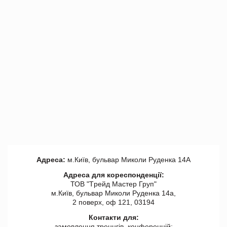
Адреса:
м.Київ, бульвар Миколи Руденка 14А
Адреса для кореспонденції:
ТОВ "Tрейд Мастер Груп"
м.Київ, бульвар Миколи Руденка 14а,
2 поверх, оф 121, 03194
Контакти для:
замовлення треннгів, конференцій: