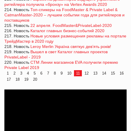
ритейлера получила «бронзу» на Vertex Awards 2020
214. Новость
Топ-спикеры на FoodMaster & Private Label &
CatmanMaster-2020 – лучшем событии года для ритейлеров и
поставщиков
215. Новость
22 апреля. FoodMaster&PrivateLabel-2020
216. Новость
Каталог главных бизнес-событий 2020
217. Новость
Новые условия размещения рекламы на портале
ТрейдМастер в 2020 году
218. Новость
Leroy Merlin Україна святкує дев’ять років!
219. Новость
Вышел в свет Каталог главных проектов
PrivateLabel - 2019
220. Новость
СТМ Линии магазинов EVA получили премию
Private Label 2019
1
2
3
4
5
6
7
8
9
10
11
12
13
14
15
16
17
18
19
20