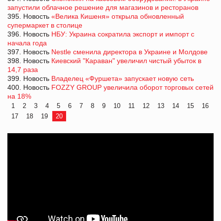
запустили облачное решение для магазинов и ресторанов
395. Новость
«Велика Кишеня» открыла обновленный
супермаркет в столице
396. Новость
НБУ: Украина сократила экспорт и импорт с
начала года
397. Новость
Nestle сменила директора в Украине и Молдове
398. Новость
Киевский "Караван" увеличил чистый убыток в
14,7 раза
399. Новость
Владелец «Фуршета» запускает новую сеть
400. Новость
FOZZY GROUP увеличила оборот торговых сетей
на 18%
1
2
3
4
5
6
7
8
9
10
11
12
13
14
15
16
17
18
19
20