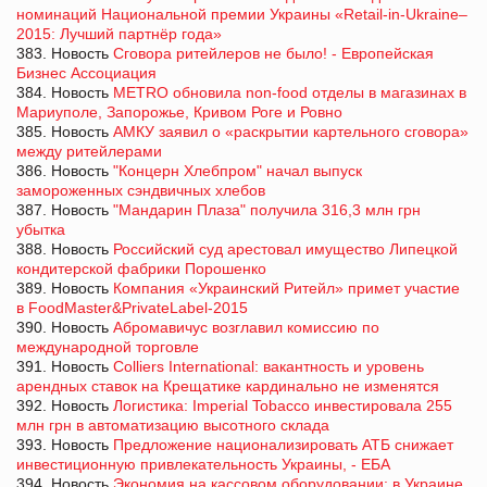
номинаций Национальной премии Украины «Retail-in-Ukraine–
2015: Лучший партнёр года»
383. Новость
Сговора ритейлеров не было! - Европейская
Бизнес Ассоциация
384. Новость
METRO обновила non-food отделы в магазинах в
Мариуполе, Запорожье, Кривом Роге и Ровно
385. Новость
АМКУ заявил о «раскрытии картельного сговора»
между ритейлерами
386. Новость
"Концерн Хлебпром" начал выпуск
замороженных сэндвичных хлебов
387. Новость
"Мандарин Плаза" получила 316,3 млн грн
убытка
388. Новость
Российский суд арестовал имущество Липецкой
кондитерской фабрики Порошенко
389. Новость
Компания «Украинский Ритейл» примет участие
в FoodMaster&PrivateLabel-2015
390. Новость
Абромавичус возглавил комиссию по
международной торговле
391. Новость
Colliers International: вакантность и уровень
арендных ставок на Крещатике кардинально не изменятся
392. Новость
Логистика: Imperial Tobacco инвестировала 255
млн грн в автоматизацию высотного склада
393. Новость
Предложение национализировать АТБ снижает
инвестиционную привлекательность Украины, - ЕБА
394. Новость
Экономия на кассовом оборудовании: в Украине