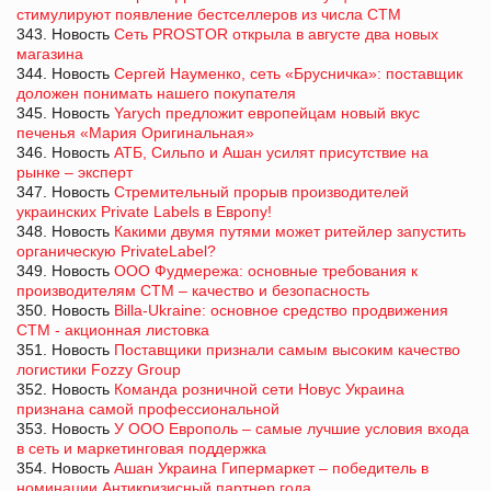
стимулируют появление бестселлеров из числа СТМ
343. Новость
Сеть PROSTOR открыла в августе два новых
магазина
344. Новость
Сергей Науменко, сеть «Брусничка»: поставщик
доложен понимать нашего покупателя
345. Новость
Yarych предложит европейцам новый вкус
печенья «Мария Оригинальная»
346. Новость
АТБ, Сильпо и Ашан усилят присутствие на
рынке – эксперт
347. Новость
Стремительный прорыв производителей
украинских Private Labels в Европу!
348. Новость
Какими двумя путями может ритейлер запустить
органическую PrivateLabel?
349. Новость
ООО Фудмережа: основные требования к
производителям СТМ – качество и безопасность
350. Новость
Billa-Ukraine: основное средство продвижения
СТМ - акционная листовка
351. Новость
Поставщики признали самым высоким качество
логистики Fozzy Group
352. Новость
Команда розничной сети Новус Украина
признана самой профессиональной
353. Новость
У ООО Европоль – самые лучшие условия входа
в сеть и маркетинговая поддержка
354. Новость
Ашан Украина Гипермаркет – победитель в
номинации Антикризисный партнер года