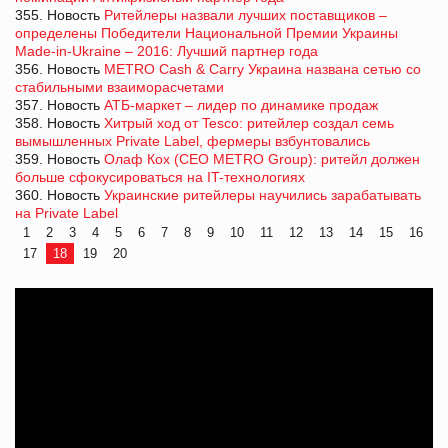
355. Новость
Ритейлеры назвали лучших поставщиков –
определены Победители Национальной Премии Украины
Made-in-Ukraine – 2016: Лучший партнер года
356. Новость
METRO Cash & Carry Украина названа сетью со
стабильными взаиморасчетами
357. Новость
АТБ-маркет – лидер по динамике продаж
358. Новость
Хитрый ход от Tesco: ритейлер создал семь
вымышленных Private Label, фермеры взбунтовались
359. Новость
Олаф Кох (CEO METRO Group): ритейл должен
больше сфокусироваться на IT-технологиях
360. Новость
Украинские ритейлеры научились зарабатывать
на Private Label
1
2
3
4
5
6
7
8
9
10
11
12
13
14
15
16
17
18
19
20