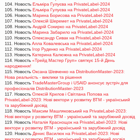
104. Новость
Ельміра Гулуєва на PrivateLabel-2024
105. Новость
Ельміра Гулуєва на PrivateLabel-2024
106. Новость
Марина Борисова на PrivateLabel-2024
107. Новость
Олексій Шеремет на PrivateLabel-2024
108. Новость
Андрій Сокирко на PrivateLabel-2024
109. Новость
Марина Забарило на PrivateLabel-2024
110. Новость
Олександр Сивак на PrivateLabel-2024
111. Новость
Алла Ковалевська на PrivateLabel-2024
112. Новость
Ігор Руденко на PrivateLabel-2024
113. Новость
Катерина Калюжна на PrivateLabel-2024
114. Новость
«Трейд Мастер Груп» святкує 15-й День
народження!
115. Новость
Оксана Шевченко на DistributionMaster-2023:
Нова реальність - виклики та рішення
116. Новость
TradeMasterGroup і USAID анонсує зустріч для
професіоналів DistributionMaster-2023
117. Новость
Олексій Крилов і Світлана Попова на
PrivateLabel-2023: Нові вектори у розвитку ВТМ - український
та зарубіжний досвід
118. Новость
Максим Машляковський на PrivateLabel-2023:
Нові вектори у розвитку ВТМ - український та зарубіжний досвід
119. Новость
Наталія Краснощок на PrivateLabel-2023: Нові
вектори у розвитку ВТМ - український та зарубіжний досвід
120. Новость
Денис Василюк на PrivateLabel-2023: Нові
вектори у розвитку ВТМ - український та зарубіжний досвід