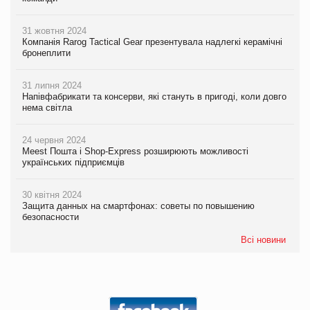
31 жовтня 2024
Компанія Rarog Tactical Gear презентувала надлегкі керамічні
бронеплити
31 липня 2024
Напівфабрикати та консерви, які стануть в пригоді, коли довго
нема світла
24 червня 2024
Meest Пошта і Shop-Express розширюють можливості
українських підприємців
30 квітня 2024
Защита данных на смартфонах: советы по повышению
безопасности
Всі новини