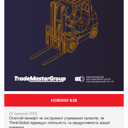
НОВИНИ B2B
03 березня 2026
Освітній бенефіт як інструмент утримання талантів: як
ThinkGlobal підвищує лояльність та продуктивність вашої
команди