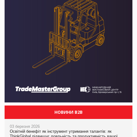
НОВИНИ B2B
03 березня 2026
Освітній бенефіт як інструмент утримання талантів: як
ThinkGlobal підвищує лояльність та продуктивність вашої