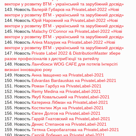
вектори у розвитку ВТМ - український та зарубіжний досвід»
143. Новость
Валерій Губарєв на PrivateLabel-2022 «Нові
вектори у розвитку ВТМ - український та зарубіжний досвід»
144. Новость
Юрій Нарожний на PrivateLabel-2022 «Нові
вектори у розвитку ВТМ - український та зарубіжний досвід»
145. Новость
Malachy O’Connor на PrivateLabel-2022 «Нові
вектори у розвитку ВТМ - український та зарубіжний досвід»
146. Новость
Аліна Мазурик на PrivateLabel-2022 «Нові
вектори у розвитку ВТМ - український та зарубіжний досвід»
147. Новость
Private Label 2022 & DistributionMaster збере
разом професіоналів з дистриб’юції та ритейлу
148. Новость
Ланчбокси WOG CAFE для потягів Інтерсіті
визнані інновацією року
149. Новость
Анна Іващенко на PrivateLabel-2021
150. Новость
Edvardas Bardauskas на PrivateLabel-2021
151. Новость
Роман Гарбуз на PrivateLabel-2021
152. Новость
Remy Medina на PrivateLabel-2021
153. Новость
Якуб Ковальський на PrivateLabel-2021
154. Новость
Катерина Лібман на PrivateLabel-2021
155. Новость
Костянтин Жук на PrivateLabel-2021
156. Новость
Євген Долгов на PrivateLabel-2021
157. Новость
Гаррій Гнатовский на PrivateLabel-2021
158. Новость
Денис Степанов на PrivateLabel-2021
159. Новость
Тетяна Скоробагатова на PrivateLabel-2021
160. Новость
Сергій Лобенко на PrivateLabel-2021