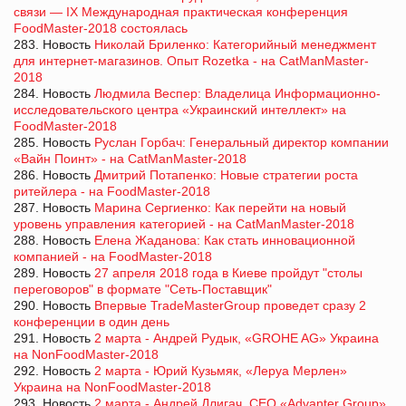
связи — IX Международная практическая конференция
FoodMaster-2018 состоялась
283. Новость
Николай Бриленко: Категорийный менеджмент
для интернет-магазинов. Опыт Rozetka - на CatManMaster-
2018
284. Новость
Людмила Веспер: Владелица Информационно-
исследовательского центра «Украинский интеллект» на
FoodMaster-2018
285. Новость
Руслан Горбач: Генеральный директор компании
«Вайн Поинт» - на CatManMaster-2018
286. Новость
Дмитрий Потапенко: Новые стратегии роста
ритейлера - на FoodMaster-2018
287. Новость
Марина Сергиенко: Как перейти на новый
уровень управления категорией - на CatManMaster-2018
288. Новость
Елена Жаданова: Как стать инновационной
компанией - на FoodMaster-2018
289. Новость
27 апреля 2018 года в Киеве пройдут "столы
переговоров" в формате "Сеть-Поставщик"
290. Новость
Впервые TradeMasterGroup проведет сразу 2
конференции в один день
291. Новость
2 марта - Андрей Рудык, «GROHE AG» Украина
на NonFoodMaster-2018
292. Новость
2 марта - Юрий Кузьмяк, «Леруа Мерлен»
Украина на NonFoodMaster-2018
293. Новость
2 марта - Андрей Длигач, CEO «Advanter Group»