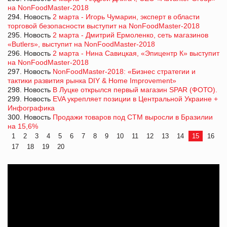
на NonFoodMaster-2018
294. Новость
2 марта - Игорь Чумарин, эксперт в области
торговой безопасности выступит на NonFoodMaster-2018
295. Новость
2 марта - Дмитрий Ермоленко, сеть магазинов
«Butlers», выступит на NonFoodMaster-2018
296. Новость
2 марта - Нина Савицкая, «Эпицентр К» выступит
на NonFoodMaster-2018
297. Новость
NonFoodMaster-2018: «Бизнес стратегии и
тактики развития рынка DIY & Home Improvement»
298. Новость
В Луцке открылся первый магазин SPAR (ФОТО).
299. Новость
EVA укрепляет позиции в Центральной Украине +
Инфографика
300. Новость
Продажи товаров под СТМ выросли в Бразилии
на 15,6%
1
2
3
4
5
6
7
8
9
10
11
12
13
14
15
16
17
18
19
20