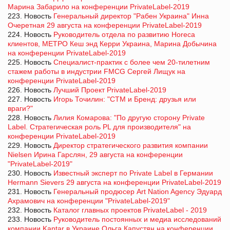
Марина Забарило на конференции PrivateLabel-2019
223. Новость
Генеральный директор "Рабен Украина" Инна
Очеретная 29 августа на конференции PrivateLabel-2019
224. Новость
Руководитель отдела по развитию Horeca
клиентов, МЕТРО Кеш энд Керри Украина, Марина Добычина
на конференции PrivateLabel-2019
225. Новость
Специалист-практик с более чем 20-тилетним
стажем работы в индустрии FMCG Сергей Лищук на
конференции PrivateLabel-2019
226. Новость
Лучший Проект PrivateLabel-2019
227. Новость
Игорь Точилин: "СТМ и Бренд: друзья или
враги?"
228. Новость
Лилия Комарова: "По другую сторону Private
Label. Стратегическая роль PL для производителя" на
конференции PrivateLabel-2019
229. Новость
Директор стратегического развития компании
Nielsen Ирина Гарслян, 29 августа на конференции
"PrivateLabel-2019"
230. Новость
Известный эксперт по Private Label в Германии
Hermann Sievers 29 августа на конференции PrivateLabel-2019
231. Новость
Генеральный продюсер Art Nation Agency Эдуард
Ахрамович на конференции "PrivateLabel-2019"
232. Новость
Каталог главных проектов PrivateLabel - 2019
233. Новость
Руководитель постоянных и медиа исследований
компании Kantar в Украине Ольга Капустян на конференции