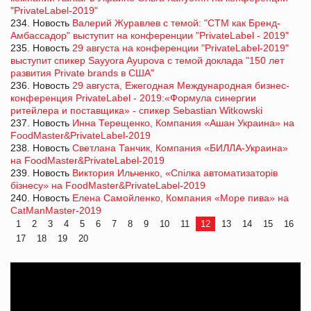
"PrivateLabel-2019"
234. Новость
Валерий Журавлев с темой: "СТМ как Бренд-
Амбассадор" выступит на конференции "PrivateLabel - 2019"
235. Новость
29 августа на конференции "PrivateLabel-2019"
выступит спикер Sayyora Ayupova с темой доклада "150 лет
развития Private brands в США"
236. Новость
29 августа, Ежегодная Международная бизнес-
конференция PrivateLabel - 2019:«Формула синергии
ритейлера и поставщика» - спикер Sebastian Witkowski
237. Новость
Инна Терещенко, Компания «Ашан Украина» на
FoodMaster&PrivateLabel-2019
238. Новость
Светлана Танчик, Компания «БИЛЛА-Украина»
на FoodMaster&PrivateLabel-2019
239. Новость
Виктория Ильченко, «Спілка автоматизаторів
бізнесу» на FoodMaster&PrivateLabel-2019
240. Новость
Елена Самойленко, Компания «Море пива» на
CatManMaster-2019
1
2
3
4
5
6
7
8
9
10
11
12
13
14
15
16
17
18
19
20