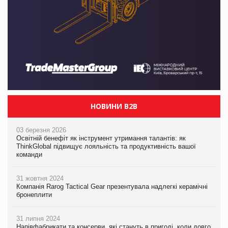
НОВИНИ B2B
03 березня 2026
Освітній бенефіт як інструмент утримання талантів: як
ThinkGlobal підвищує лояльність та продуктивність вашої
команди
31 жовтня 2024
Компанія Rarog Tactical Gear презентувала надлегкі керамічні
бронеплити
31 липня 2024
Напівфабрикати та консерви, які стануть в пригоді, коли довго