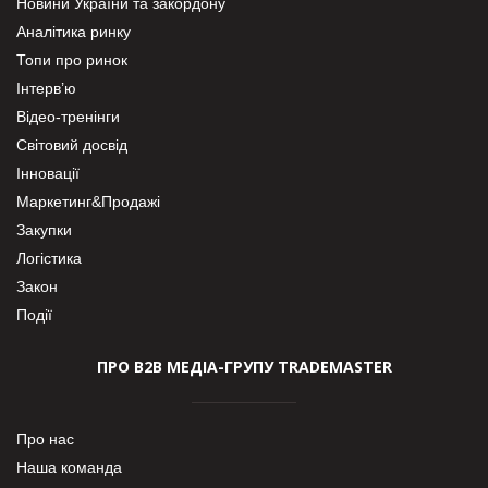
Новини України та закордону
Аналітика ринку
Топи про ринок
Інтерв’ю
Відео-тренінги
Світовий досвід
Інновації
Маркетинг&Продажі
Закупки
Логістика
Закон
Події
ПРО В2В МЕДІА-ГРУПУ TRADEMASTER
Про нас
Наша команда