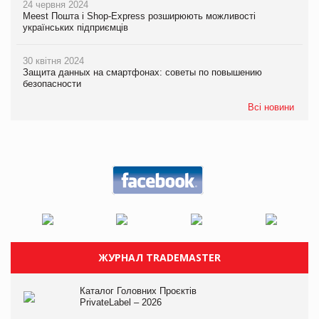
24 червня 2024
Meest Пошта і Shop-Express розширюють можливості
українських підприємців
30 квітня 2024
Защита данных на смартфонах: советы по повышению
безопасности
Всі новини
ЖУРНАЛ TRADEMASTER
Каталог Головних Проєктів
PrivateLabel – 2026