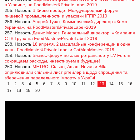
в Украине, на FoodMaster&PrivateLabel-2019
255. Новость
В Киеве пройдет Международный форум
пищевой промышленности и упаковки IFFIP 2019
256. Новость
Андрей Тучак, Коммерческий директор «Комо
Украина», на FoodMaster&PrivateLabel-2019
257. Новость
Денис Мороз, Генеральный директор, «Компания
СТВ Груп» на FoodMaster&PrivateLabel-2019
258. Новость
18 апреля, 2 масштабные конференции в один
день: FoodMaster&PrivateLabel и CatManMaster-2019
259. Новость
Бизнес-форум по электротранспорту EV Forum:
сокращаем расходы, инвестируем в будущее!
260. Новость
METRO, Сiльпо, Ашан, Novus и Billa
оприлюднили спільний лист рітейлерів щодо спрощення та
збереження паралельного імпорту в Україні
1
2
3
4
5
6
7
8
9
10
11
12
13
14
15
16
17
18
19
20