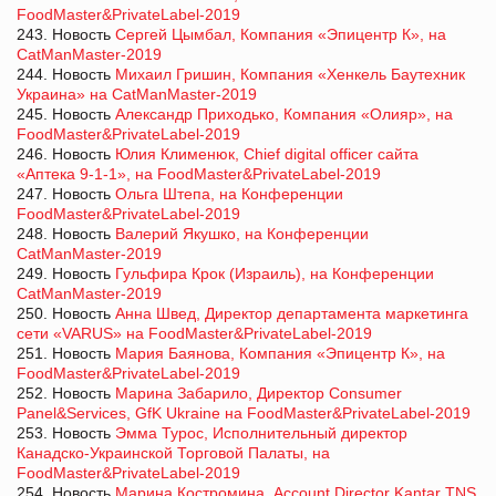
FoodMaster&PrivateLabel-2019
243. Новость
Сергей Цымбал, Компания «Эпицентр К», на
CatManMaster-2019
244. Новость
Михаил Гришин, Компания «Хенкель Баутехник
Украина» на CatManMaster-2019
245. Новость
Александр Приходько, Компания «Олияр», на
FoodMaster&PrivateLabel-2019
246. Новость
Юлия Клименюк, Chief digital officer сайта
«Аптека 9-1-1», на FoodMaster&PrivateLabel-2019
247. Новость
Ольга Штепа, на Конференции
FoodMaster&PrivateLabel-2019
248. Новость
Валерий Якушко, на Конференции
CatManMaster-2019
249. Новость
Гульфира Крок (Израиль), на Конференции
CatManMaster-2019
250. Новость
Анна Швед, Директор департамента маркетинга
сети «VARUS» на FoodMaster&PrivateLabel-2019
251. Новость
Мария Баянова, Компания «Эпицентр К», на
FoodMaster&PrivateLabel-2019
252. Новость
Марина Забарило, Директор Consumer
Panel&Services, GfK Ukraine на FoodMaster&PrivateLabel-2019
253. Новость
Эмма Турос, Исполнительный директор
Канадско-Украинской Торговой Палаты, на
FoodMaster&PrivateLabel-2019
254. Новость
Марина Костромина, Account Director Kantar TNS