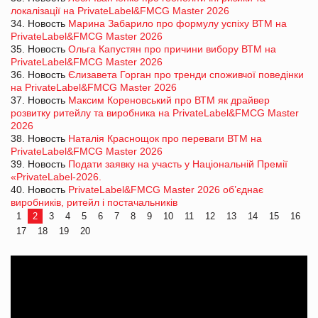
локалізації на PrivateLabel&FMCG Master 2026
34. Новость
Марина Забарило про формулу успіху ВТМ на
PrivateLabel&FMCG Master 2026
35. Новость
Ольга Капустян про причини вибору ВТМ на
PrivateLabel&FMCG Master 2026
36. Новость
Єлизавета Горган про тренди споживчої поведінки
на PrivateLabel&FMCG Master 2026
37. Новость
Максим Кореновський про ВТМ як драйвер
розвитку ритейлу та виробника на PrivateLabel&FMCG Master
2026
38. Новость
Наталія Краснощок про переваги ВТМ на
PrivateLabel&FMCG Master 2026
39. Новость
Подати заявку на участь у Національній Премії
«PrivateLabel-2026.
40. Новость
PrivateLabel&FMCG Master 2026 об’єднає
виробників, ритейл і постачальників
1
2
3
4
5
6
7
8
9
10
11
12
13
14
15
16
17
18
19
20