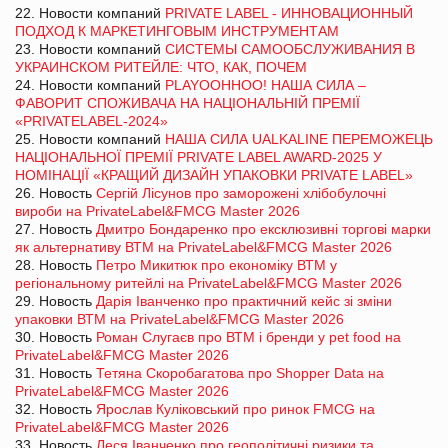
22. Новости компаний
PRIVATE LABEL - ИННОВАЦИОННЫЙ
ПОДХОД К МАРКЕТИНГОВЫМ ИНСТРУМЕНТАМ
23. Новости компаний
СИСТЕМЫ САМООБСЛУЖИВАНИЯ В
УКРАИНСКОМ РИТЕЙЛЕ: ЧТО, КАК, ПОЧЕМ
24. Новости компаний
PLAYOOHHOO! НАША СИЛА –
ФАВОРИТ СПОЖИВАЧА НА НАЦІОНАЛЬНІЙ ПРЕМІЇ
«PRIVATELABEL-2024»
25. Новости компаний
НАША СИЛА UALKALINE ПЕРЕМОЖЕЦЬ
НАЦІОНАЛЬНОЇ ПРЕМІЇ PRIVATE LABEL AWARD-2025 У
НОМІНАЦІЇ «КРАЩИЙ ДИЗАЙН УПАКОВКИ PRIVATE LABEL»
26. Новость
Сергій Лісунов про заморожені хлібобулочні
вироби на PrivateLabel&FMCG Master 2026
27. Новость
Дмитро Бондаренко про ексклюзивні торгові марки
як альтернативу ВТМ на PrivateLabel&FMCG Master 2026
28. Новость
Петро Микитюк про економіку ВТМ у
регіональному ритейлі на PrivateLabel&FMCG Master 2026
29. Новость
Дарія Іванченко про практичний кейс зі зміни
упаковки ВТМ на PrivateLabel&FMCG Master 2026
30. Новость
Роман Слугаєв про ВТМ і бренди у pet food на
PrivateLabel&FMCG Master 2026
31. Новость
Тетяна Скоробагатова про Shopper Data на
PrivateLabel&FMCG Master 2026
32. Новость
Ярослав Куліковський про ринок FMCG на
PrivateLabel&FMCG Master 2026
33. Новость
Леся Іванченко про геополітичні ризики та