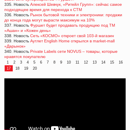
335. Новость
Алексей Шевчук, «Ритейл Групп»: сейчас самое
подходящее время для перехода к СТМ
336. Новость
Рынок бытовой техники и электроники: продажи
до конца года могут вырасти максимум на 10%
337. Новость
Фуршет будет продавать продукцию под ТМ
«Ашан» и «Кожен день»
338. Новость
Сеть «КОСМО» откроет свой 103-й магазин
339. Новость
Аутлет English Home открылся в market-mall
«Дарынок»
340. Новость
Private Labels сети NOVUS – товары, которые
нравятся покупателю
1
2
3
4
5
6
7
8
9
10
11
12
13
14
15
16
17
18
19
20