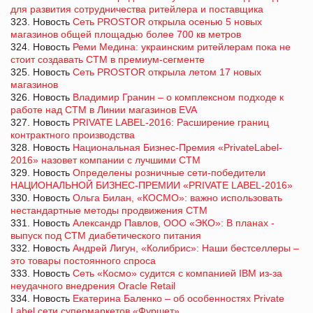
для развития сотрудничества ритейлера и поставщика
323. Новость
Cеть PROSTOR открыла осенью 5 новых
магазинов общей площадью более 700 кв метров
324. Новость
Реми Медина: украинским ритейлерам пока не
стоит создавать СТМ в премиум-сегменте
325. Новость
Сеть PROSTOR открыла летом 17 новых
магазинов
326. Новость
Владимир Гранин – о комплексном подходе к
работе над СТМ в Линии магазинов EVA
327. Новость
PRIVATE LABEL-2016: Расширение границ
контрактного производства
328. Новость
Национальная Бизнес-Премия «PrivateLabel-
2016» назовет компании с лучшими СТМ
329. Новость
Определены розничные сети-победители
НАЦИОНАЛЬНОЙ БИЗНЕС-ПРЕМИИ «PRIVATE LABEL-2016»
330. Новость
Ольга Билан, «КОСМО»: важно использовать
нестандартные методы продвижения СТМ
331. Новость
Александр Павлов, ООО «ЭКО»: В планах -
выпуск под СТМ диабетического питания
332. Новость
Андрей Лигун, «Колибрис»: Наши бестселлеры –
это товары постоянного спроса
333. Новость
Сеть «Космо» судится с компанией IBM из-за
неудачного внедрения Oracle Retail
334. Новость
Екатерина Баленко – об особенностях Private
Label сети супермаркетов «Фуршет»