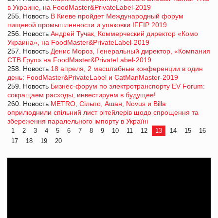
в Украине, на FoodMaster&PrivateLabel-2019
255. Новость
В Киеве пройдет Международный форум
пищевой промышленности и упаковки IFFIP 2019
256. Новость
Андрей Тучак, Коммерческий директор «Комо
Украина», на FoodMaster&PrivateLabel-2019
257. Новость
Денис Мороз, Генеральный директор, «Компания
СТВ Груп» на FoodMaster&PrivateLabel-2019
258. Новость
18 апреля, 2 масштабные конференции в один
день: FoodMaster&PrivateLabel и CatManMaster-2019
259. Новость
Бизнес-форум по электротранспорту EV Forum:
сокращаем расходы, инвестируем в будущее!
260. Новость
METRO, Сiльпо, Ашан, Novus и Billa
оприлюднили спільний лист рітейлерів щодо спрощення та
збереження паралельного імпорту в Україні
1
2
3
4
5
6
7
8
9
10
11
12
13
14
15
16
17
18
19
20