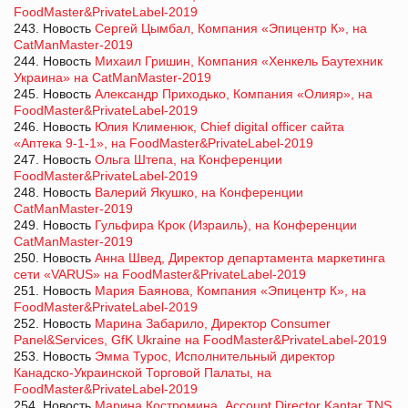
FoodMaster&PrivateLabel-2019
243. Новость
Сергей Цымбал, Компания «Эпицентр К», на
CatManMaster-2019
244. Новость
Михаил Гришин, Компания «Хенкель Баутехник
Украина» на CatManMaster-2019
245. Новость
Александр Приходько, Компания «Олияр», на
FoodMaster&PrivateLabel-2019
246. Новость
Юлия Клименюк, Chief digital officer сайта
«Аптека 9-1-1», на FoodMaster&PrivateLabel-2019
247. Новость
Ольга Штепа, на Конференции
FoodMaster&PrivateLabel-2019
248. Новость
Валерий Якушко, на Конференции
CatManMaster-2019
249. Новость
Гульфира Крок (Израиль), на Конференции
CatManMaster-2019
250. Новость
Анна Швед, Директор департамента маркетинга
сети «VARUS» на FoodMaster&PrivateLabel-2019
251. Новость
Мария Баянова, Компания «Эпицентр К», на
FoodMaster&PrivateLabel-2019
252. Новость
Марина Забарило, Директор Consumer
Panel&Services, GfK Ukraine на FoodMaster&PrivateLabel-2019
253. Новость
Эмма Турос, Исполнительный директор
Канадско-Украинской Торговой Палаты, на
FoodMaster&PrivateLabel-2019
254. Новость
Марина Костромина, Account Director Kantar TNS