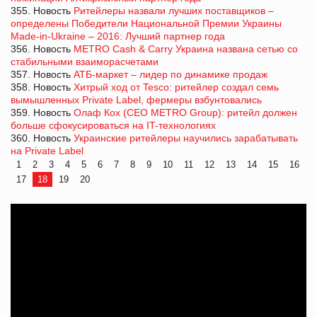
355. Новость
Ритейлеры назвали лучших поставщиков –
определены Победители Национальной Премии Украины
Made-in-Ukraine – 2016: Лучший партнер года
356. Новость
METRO Cash & Carry Украина названа сетью со
стабильными взаиморасчетами
357. Новость
АТБ-маркет – лидер по динамике продаж
358. Новость
Хитрый ход от Tesco: ритейлер создал семь
вымышленных Private Label, фермеры взбунтовались
359. Новость
Олаф Кох (CEO METRO Group): ритейл должен
больше сфокусироваться на IT-технологиях
360. Новость
Украинские ритейлеры научились зарабатывать
на Private Label
1
2
3
4
5
6
7
8
9
10
11
12
13
14
15
16
17
18
19
20