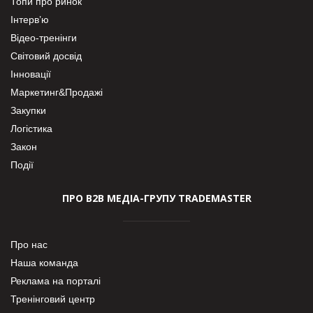
Топи про ринок
Інтерв’ю
Відео-тренінги
Світовий досвід
Інновації
Маркетинг&Продажі
Закупки
Логістика
Закон
Події
ПРО В2В МЕДІА-ГРУПУ TRADEMASTER
Про нас
Наша команда
Реклама на порталі
Тренінговий центр