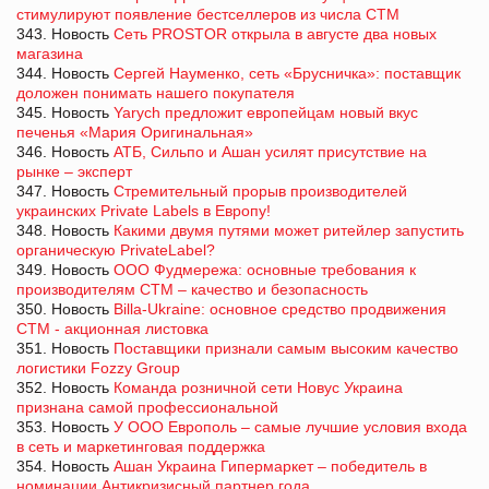
стимулируют появление бестселлеров из числа СТМ
343. Новость
Сеть PROSTOR открыла в августе два новых
магазина
344. Новость
Сергей Науменко, сеть «Брусничка»: поставщик
доложен понимать нашего покупателя
345. Новость
Yarych предложит европейцам новый вкус
печенья «Мария Оригинальная»
346. Новость
АТБ, Сильпо и Ашан усилят присутствие на
рынке – эксперт
347. Новость
Стремительный прорыв производителей
украинских Private Labels в Европу!
348. Новость
Какими двумя путями может ритейлер запустить
органическую PrivateLabel?
349. Новость
ООО Фудмережа: основные требования к
производителям СТМ – качество и безопасность
350. Новость
Billa-Ukraine: основное средство продвижения
СТМ - акционная листовка
351. Новость
Поставщики признали самым высоким качество
логистики Fozzy Group
352. Новость
Команда розничной сети Новус Украина
признана самой профессиональной
353. Новость
У ООО Европоль – самые лучшие условия входа
в сеть и маркетинговая поддержка
354. Новость
Ашан Украина Гипермаркет – победитель в
номинации Антикризисный партнер года