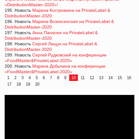
«DistributionMaster-2020»!
195. Новость
Марина Костромина на PrivateLabel &
DistributionMaster-2020
196. Новость
Марина Вознесенская на PrivateLabel &
DistributionMaster-2020
197. Новость
Анна Панасюк на PrivateLabel &
DistributionMaster-2020
198. Новость
Сергей Лищук на PrivateLabel &
DistributionMaster-2020
199. Новость
Сергей Рудковский на конференции
«FoodMaster&PrivateLabel-2020»
200. Новость
Марина Добычина на конференции
«FoodMaster&PrivateLabel-2020»
1
2
3
4
5
6
7
8
9
10
11
12
13
14
15
16
17
18
19
20