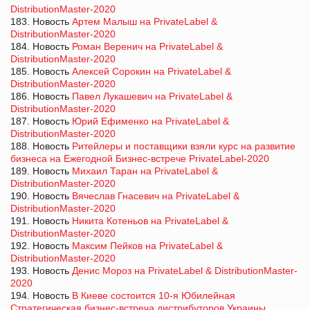
DistributionMaster-2020
183. Новость
Артем Малыш на PrivateLabel &
DistributionMaster-2020
184. Новость
Роман Веренич на PrivateLabel &
DistributionMaster-2020
185. Новость
Алексей Сорокин на PrivateLabel &
DistributionMaster-2020
186. Новость
Павел Лукашевич на PrivateLabel &
DistributionMaster-2020
187. Новость
Юрий Ефименко на PrivateLabel &
DistributionMaster-2020
188. Новость
Ритейлеры и поставщики взяли курс на развитие
бизнеса на Ежегодной Бизнес-встрече PrivateLabel-2020
189. Новость
Михаил Таран на PrivateLabel &
DistributionMaster-2020
190. Новость
Вячеслав Гнасевич на PrivateLabel &
DistributionMaster-2020
191. Новость
Никита Котеньов на PrivateLabel &
DistributionMaster-2020
192. Новость
Максим Пейков на PrivateLabel &
DistributionMaster-2020
193. Новость
Денис Мороз на PrivateLabel & DistributionMaster-
2020
194. Новость
В Киеве состоится 10-я Юбилейная
Стратегическая бизнес-встреча дистрибуторов Украины