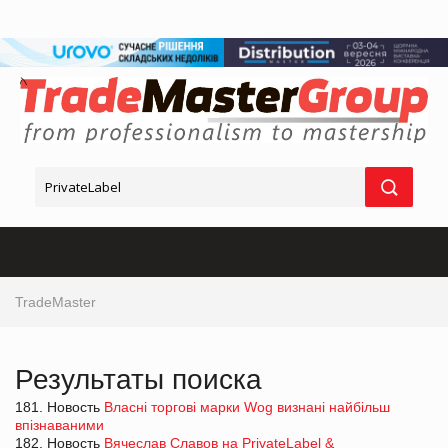
TradeMaster
Результаты поиска
181. Новость
Власні торгові марки Wog визнані найбільш
впізнаваними
182. Новость
Вячеслав Славов на PrivateLabel &