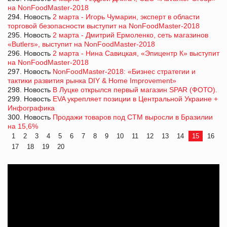
на NonFoodMaster-2018
294. Новость
2 марта - Игорь Чумарин, эксперт в области
торговой безопасности выступит на NonFoodMaster-2018
295. Новость
2 марта - Дмитрий Ермоленко, сеть магазинов
«Butlers», выступит на NonFoodMaster-2018
296. Новость
2 марта - Нина Савицкая, «Эпицентр К» выступит
на NonFoodMaster-2018
297. Новость
NonFoodMaster-2018: «Бизнес стратегии и
тактики развития рынка DIY & Home Improvement»
298. Новость
В Луцке открылся первый магазин SPAR (ФОТО).
299. Новость
EVA укрепляет позиции в Центральной Украине +
Инфографика
300. Новость
Продажи товаров под СТМ выросли в Бразилии
на 15,6%
1
2
3
4
5
6
7
8
9
10
11
12
13
14
15
16
17
18
19
20