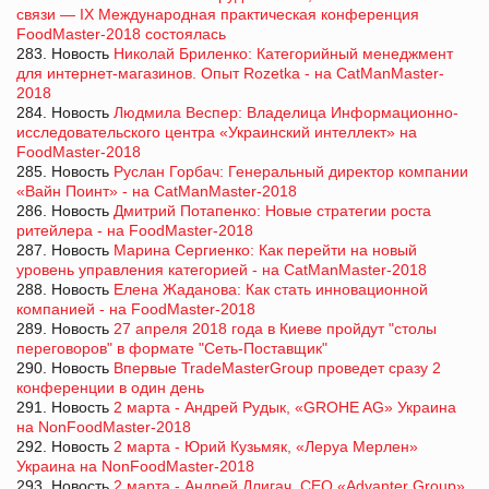
связи — IX Международная практическая конференция
FoodMaster-2018 состоялась
283. Новость
Николай Бриленко: Категорийный менеджмент
для интернет-магазинов. Опыт Rozetka - на CatManMaster-
2018
284. Новость
Людмила Веспер: Владелица Информационно-
исследовательского центра «Украинский интеллект» на
FoodMaster-2018
285. Новость
Руслан Горбач: Генеральный директор компании
«Вайн Поинт» - на CatManMaster-2018
286. Новость
Дмитрий Потапенко: Новые стратегии роста
ритейлера - на FoodMaster-2018
287. Новость
Марина Сергиенко: Как перейти на новый
уровень управления категорией - на CatManMaster-2018
288. Новость
Елена Жаданова: Как стать инновационной
компанией - на FoodMaster-2018
289. Новость
27 апреля 2018 года в Киеве пройдут "столы
переговоров" в формате "Сеть-Поставщик"
290. Новость
Впервые TradeMasterGroup проведет сразу 2
конференции в один день
291. Новость
2 марта - Андрей Рудык, «GROHE AG» Украина
на NonFoodMaster-2018
292. Новость
2 марта - Юрий Кузьмяк, «Леруа Мерлен»
Украина на NonFoodMaster-2018
293. Новость
2 марта - Андрей Длигач, CEO «Advanter Group»