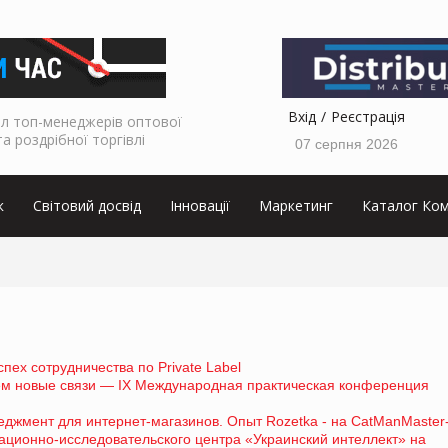
Вхід
Реєстрація
л топ-менеджерів оптової
та роздрібної торгівлі
07 серпня 2026
к
Світовий досвід
Інновації
Маркетинг
Каталог Ком
пех сотрудничества по Private Label
ем новые связи — IX Международная практическая конференция
джмент для интернет-магазинов. Опыт Rozetka - на CatManMaster
ионно-исследовательского центра «Украинский интеллект» на