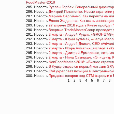
FoodMaster-2018
285. Новость
Руслан Горбач: Генеральный директор
286. Новость
Дмитрий Потапенко: Новые стратегии 
287. Новость
Марина Сергиенко: Как перейти на но
288. Новость
Елена Жаданова: Как стать инновацио
289. Новость
27 апреля 2018 года в Киеве пройдут 
290. Новость
Впервые TradeMasterGroup проведет с
291. Новость
2 марта - Андрей Рудык, «GROHE AG»
292. Новость
2 марта - Юрий Кузьмяк, «Леруа Мер
293. Новость
2 марта - Андрей Длигач, CEO «Advan
294. Новость
2 марта - Игорь Чумарин, эксперт в о
295. Новость
2 марта - Дмитрий Ермоленко, сеть ма
296. Новость
2 марта - Нина Савицкая, «Эпицентр 
297. Новость
NonFoodMaster-2018: «Бизнес стратег
298. Новость
В Луцке открылся первый магазин SP
299. Новость
EVA укрепляет позиции в Центрально
300. Новость
Продажи товаров под СТМ выросли в 
1
2
3
4
5
6
7
8