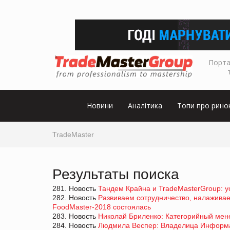
Порта
Новини
Аналітика
Топи про рино
TradeMaster
Результаты поиска
281. Новость
Тандем Крайна и TradeMasterGroup: ус
282. Новость
Развиваем сотрудничество, налажива
FoodMaster-2018 состоялась
283. Новость
Николай Бриленко: Категорийный мене
284. Новость
Людмила Веспер: Владелица Информац