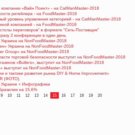
 компании «Вайн Поинт» - на CatManMaster-2018
роста ритейлера - на FoodMaster-2018
вый уровень управления категорией - на CatManMaster-2018
нной компанией - на FoodMaster-2018
"столы переговоров" в формате "Сеть-Поставщик"
разу 2 конференции в один день
 Украина на NonFoodMaster-2018
лен» Украина на NonFoodMaster-2018
ter Group» на NonFoodMaster-2018
бласти торговой безопасности выступит на NonFoodMaster-2018
газинов «Butlers», выступит на NonFoodMaster-2018
К» выступит на NonFoodMaster-2018
ии и тактики развития рынка DIY & Home Improvement»
AR (ФОТО).
й Украине + Инфографика
Бразилии на 15,6%
9
10
11
12
13
14
15
16
17
18
19
20