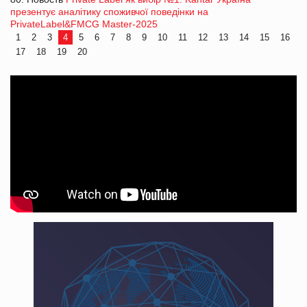
презентує аналітику споживчої поведінки на
PrivateLabel&FMCG Master-2025
1
2
3
4
5
6
7
8
9
10
11
12
13
14
15
16
17
18
19
20