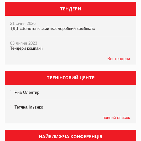
ТЕНДЕРИ
21 січня 2026
ТДВ «Золотоніський маслоробний комбінат»
03 липня 2023
Тендери компанії
Всі тендери
ТРЕНІНГОВИЙ ЦЕНТР
Яна Олентир
Тетяна Ільєнко
повний список
НАЙБЛИЖЧА КОНФЕРЕНЦІЯ