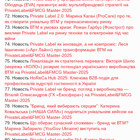
Ободець (EVA) презентує кейс мультибрендової стратегії на
PrivateLabel&FMCG Master-2025
72. Новость
Private Label 2.0: Марина Каган (ProCare) про те,
як створити унікальну ВТМ у перенасиченому ринку
73. Новость
ВТМ в умовах кризи: Роман Гарбуз (Фокстрот) про
виклики Private Label на ринку техніки та електроніки під час
війни
74. Новость
Private Label як інновація, а не компроміс: Леся
Іванченко («Арт Лайн») про трансформацію ВТМ на
PrivateLabel&FMCG Master-2025
75. Новость
Локалізація як стратегічна перевага: Вікторія Шило
(мережа «КОЛО») розкриє потенціал українського виробництва
ВТМ на PrivateLabel&FMCG Master-2025
76. Новость
HoReCa Hub 2025: Ключова B2B-подія для
професіоналів індустрії гостинності в Україні
77. Новость
Private Label чи бренд: погляд з виробництва —
Віталій Олександров (ГК «Екосфера») на PrivateLabel&FMCG
Master-2025
78. Новость
"Бренд, який вибирають серцем": Катерина
Ковальська («НАША СИЛА») поділиться унікальним кейсом на
PrivateLabel&FMCG Master-2025
79. Новость
Що обирає сучасний споживач - бренд чи ВТМ?
Марина Забарило (YouGov Ukraine) виступить на
PrivateLabel&FMCG Master-2025
80. Новость
Private Label як вибір №1: Kantar Україна