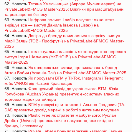
62. Новость
Тетяна Хмельницька (Аврора Мультимаркет) на
PrivateLabel&FMCG Master-2025: Виклики при масштабуванні
та розширенні бізнесу
63. Новость
Цифрова полиця і вибір покупця: як контент
вирішує все — виступ Данила Іванова (Listex) на
PrivateLabel&FMCG Master-2025
64. Новость
Довіра до бренду починається з сервісу: виступ
Марії Заяць (ТОВ «Ярофрут») на PrivateLabel&FMCG Master-
2025
65. Новость
Інтелектуальна власність як конкурентна перевага:
виступ Ігоря Шевченка (УКРНОІВІ) на PrivateLabel&FMCG
Master-2025
66. Новость
Як створюються смаки, що визначають бренд:
Антон Бабич (Асканія-Пак) на PrivateLabel&FMCG Master-2025
67. Новость
Як просувати ВТМ у TikTok, Instagram і Telegram:
кейс VARUS від Наталії Краснощок
68. Новость
Французький підхід до українського ВТМ: Юлія
Голубкова (Auchan Україна) презентує екосистему власних
торгових марок ритейлера
69. Новость
ВТМ у фокусі ціни та якості: Альона Градович (TA-
DA!) презентує досвід мережі в роботі з чутливим покупцем
70. Новость
Plastic Free як стратегія майбутнього: Руслан
Дробот (Univest) про екологічне пакування, яке вигідне і
бренду, і споживачу
71. Новость
Private Label у брендозалежній категорії: Галина