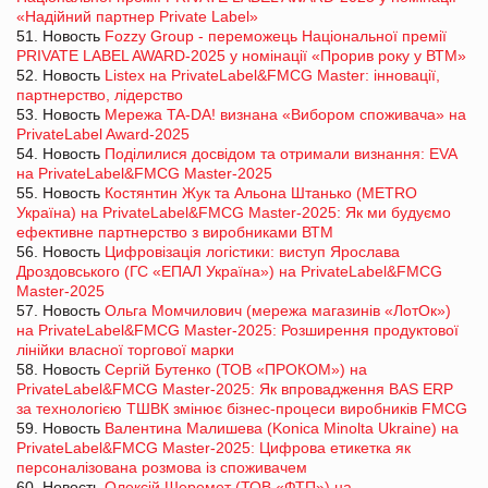
«Надійний партнер Private Label»
51. Новость
Fozzy Group - переможець Національної премії
PRIVATE LABEL AWARD-2025 у номінації «Прорив року у ВТМ»
52. Новость
Listex на PrivateLabel&FMCG Master: інновації,
партнерство, лідерство
53. Новость
Мережа TA-DA! визнана «Вибором споживача» на
PrivateLabel Award-2025
54. Новость
Поділилися досвідом та отримали визнання: EVA
на PrivateLabel&FMCG Master-2025
55. Новость
Костянтин Жук та Альона Штанько (METRO
Україна) на PrivateLabel&FMCG Master-2025: Як ми будуємо
ефективне партнерство з виробниками ВТМ
56. Новость
Цифровізація логістики: виступ Ярослава
Дроздовського (ГС «ЕПАЛ Україна») на PrivateLabel&FMCG
Master-2025
57. Новость
Ольга Момчилович (мережа магазинів «ЛотОк»)
на PrivateLabel&FMCG Master-2025: Розширення продуктової
лінійки власної торгової марки
58. Новость
Сергій Бутенко (ТОВ «ПРОКОМ») на
PrivateLabel&FMCG Master-2025: Як впровадження BAS ERP
за технологією ТШВК змінює бізнес-процеси виробників FMCG
59. Новость
Валентина Малишева (Konica Minolta Ukraine) на
PrivateLabel&FMCG Master-2025: Цифрова етикетка як
персоналізована розмова із споживачем
60. Новость
Олексій Шеремет (ТОВ «ФТП») на