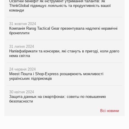
Освітній бенефіт як інструмент утримання талантів: як
ThinkGlobal підвищує лояльність та продуктивність вашої
команди
31 жовтня 2024
Компанія Rarog Tactical Gear презентувала надлегкі керамічні
бронеплити
31 липня 2024
Напівфабрикати та консерви, які стануть в пригоді, коли довго
нема світла
24 червня 2024
Meest Пошта і Shop-Express розширюють можливості
українських підприємців
30 квітня 2024
Защита данных на смартфонах: советы по повышению
безопасности
Всі новини