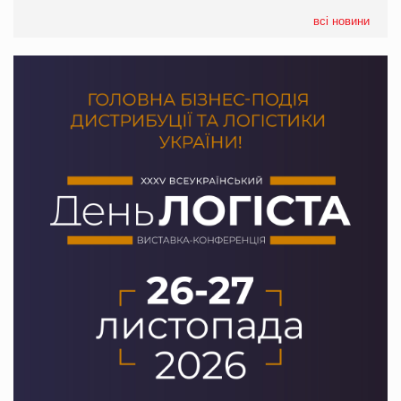
формату convenience store КОЛО: об’єднана компанія
налічуватиме 374 магазини
всі новини