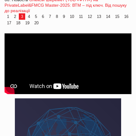
PrivateLabel&FMCG Master-2025: ВТМ – під ключ. Від пошуку
до реалізації
1
2
3
4
5
6
7
8
9
10
11
12
13
14
15
16
17
18
19
20