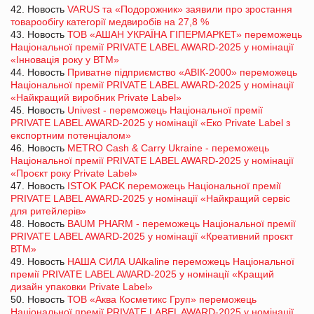
42. Новость
VARUS та «Подорожник» заявили про зростання
товарообігу категорії медвиробів на 27,8 %
43. Новость
ТОВ «АШАН УКРАЇНА ГІПЕРМАРКЕТ» переможець
Національної премії PRIVATE LABEL AWARD-2025 у номінації
«Інновація року у ВТМ»
44. Новость
Приватне підприємство «АВІК-2000» переможець
Національної премії PRIVATE LABEL AWARD-2025 у номінації
«Найкращий виробник Private Label»
45. Новость
Univest - переможець Національної премії
PRIVATE LABEL AWARD-2025 у номінації «Еко Private Label з
експортним потенціалом»
46. Новость
METRO Cash & Carry Ukraine - переможець
Національної премії PRIVATE LABEL AWARD-2025 у номінації
«Проєкт року Private Label»
47. Новость
ISTOK PACK переможець Національної премії
PRIVATE LABEL AWARD-2025 у номінації «Найкращий сервіс
для ритейлерів»
48. Новость
BAUM PHARM - переможець Національної премії
PRIVATE LABEL AWARD-2025 у номінації «Креативний проєкт
ВТМ»
49. Новость
НАША СИЛА UAlkaline переможець Національної
премії PRIVATE LABEL AWARD-2025 у номінації «Кращий
дизайн упаковки Private Label»
50. Новость
ТОВ «Аква Косметикс Груп» переможець
Національної премії PRIVATE LABEL AWARD-2025 у номінації