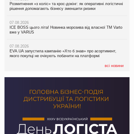
Розмитнення «з коліс» та крос-докінг: як оперативні логістичні
07.08.2026
Kraft Heinz скоротила збиток у першому півріччі
рішення допомагають бізнесу зменшити ризики
EVA.UA запустила кампанію «Хто б знав» про асортимент,
якого покупці не очікують побачити на платформі
07.08.2026
07.08.2026
Продажі Hugo Boss впали на 9%
ICE BOSS цього літа! Новинка морозива від власної ТМ Varto
06.08.2026
вже у VARUS
Смачна новинка для хвостатих: у VARUS з’явилися паучі
07.08.2026
Varto Paw expert від власної ТМ Varto!
Франція заборонила рекламні дзвінки без згоди клієнтів
07.08.2026
EVA.UA запустила кампанію «Хто б знав» про асортимент,
05.08.2026
якого покупці не очікують побачити на платформі
Мережа супермаркетів VARUS купує мережу магазинів
формату convenience store КОЛО: об’єднана компанія
налічуватиме 374 магазини
всі новини