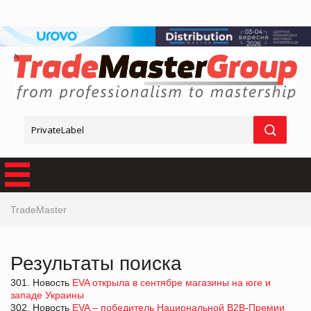
TradeMaster
Результаты поиска
301. Новость
EVA открыла в сентябре магазины на юге и
западе Украины
302. Новость
EVA – победитель Национальной В2В-Премии