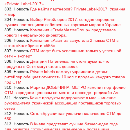
«Private Label-2017»
303. Новость
Где найти партнеров? PrivateLabel-2017: Украина
и мир
304. Новость
Выбор Ритейлеров 2017: сегодня определят
лучших поставщиков собственных торговых марок в Украине.
305. Новость
Компания «TradeMasterGroup» представила
нового Генерального директора.
306. Новость
Компания «Аванта» запустила 2 новых СТМ в
сетях «Колибрис» и «555»
307. Новость
СТМ могут быть успешными только у успешной
сети – эксперт
308. Новость
Дмитрий Потапенко: не стоит думать, что
продукты в Сети могут стоить дешевле
309. Новость
Private labels помогут украинским детям:
ритейлер обещает отчислять 10 коп с продажи каждого товара
под СТМ
310. Новость
Марина ДОБЫЧИНА: МЕТРО изменит портфолио
СТМ в среднем ценовом сегменте и проведет редизайн Aro
311. Новость
Какие продукты подорожают в мае – мнение
руководителя Украинской ассоциации поставщиков торговых
сетей
312. Новость
Сеть «Брусничка» увеличит количество СТМ до
650
313. Новость
В Киеве представят лучшие бизнес-идеи года
для развития сотрудничества ритейлера и поставщика