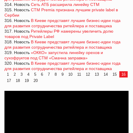
314. Новость
Сеть АТБ расширила линейку СТМ
315. Новость
СТМ Premia признана лучшим private label в
Сербии
316. Новость
В Киеве представят лучшие бизнес-идеи года
для развития сотрудничества ритейлера и поставщика
317. Новость
Ритейлеры РФ намерены увеличить долю
товаров под Private Label
318. Новость
В Киеве представят лучшие бизнес-идеи года
для развития сотрудничества ритейлера и поставщика
319. Новость
«ОККО» запустила линейку орехов и
сухофруктов под СТМ «Смачна заправка»
320. Новость
В Киеве представят лучшие бизнес-идеи года
для развития сотрудничества ритейлера и поставщика
1
2
3
4
5
6
7
8
9
10
11
12
13
14
15
16
17
18
19
20