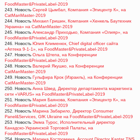
FoodMaster&PrivateLabel-2019
243. Новость
Сергей Цымбал, Компания «Эпицентр К», на
CatManMaster-2019
244. Новость
Михаил Гришин, Компания «Хенкель Баутехник
Украина» на CatManMaster-2019
245. Новость
Александр Приходько, Компания «Олияр», на
FoodMaster&PrivateLabel-2019
246. Новость
Юлия Клименюк, Chief digital officer сайта
«Аптека 9-1-1», на FoodMaster&PrivateLabel-2019
247. Новость
Ольга Штепа, на Конференции
FoodMaster&PrivateLabel-2019
248. Новость
Валерий Якушко, на Конференции
CatManMaster-2019
249. Новость
Гульфира Крок (Израиль), на Конференции
CatManMaster-2019
250. Новость
Анна Швед, Директор департамента маркетинга
сети «VARUS» на FoodMaster&PrivateLabel-2019
251. Новость
Мария Баянова, Компания «Эпицентр К», на
FoodMaster&PrivateLabel-2019
252. Новость
Марина Забарило, Директор Consumer
Panel&Services, GfK Ukraine на FoodMaster&PrivateLabel-2019
253. Новость
Эмма Турос, Исполнительный директор
Канадско-Украинской Торговой Палаты, на
FoodMaster&PrivateLabel-2019
254. Новость
Марина Костромина, Account Director Kantar TNS