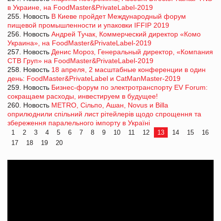
в Украине, на FoodMaster&PrivateLabel-2019
255. Новость
В Киеве пройдет Международный форум
пищевой промышленности и упаковки IFFIP 2019
256. Новость
Андрей Тучак, Коммерческий директор «Комо
Украина», на FoodMaster&PrivateLabel-2019
257. Новость
Денис Мороз, Генеральный директор, «Компания
СТВ Груп» на FoodMaster&PrivateLabel-2019
258. Новость
18 апреля, 2 масштабные конференции в один
день: FoodMaster&PrivateLabel и CatManMaster-2019
259. Новость
Бизнес-форум по электротранспорту EV Forum:
сокращаем расходы, инвестируем в будущее!
260. Новость
METRO, Сiльпо, Ашан, Novus и Billa
оприлюднили спільний лист рітейлерів щодо спрощення та
збереження паралельного імпорту в Україні
1
2
3
4
5
6
7
8
9
10
11
12
13
14
15
16
17
18
19
20