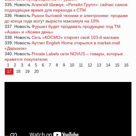
335. Новость
Алексей Шевчук, «Ритейл Групп»: сейчас самое
подходящее время для перехода к СТМ
336. Новость
Рынок бытовой техники и электроники: продажи
до конца года могут вырасти максимум на 10%
337. Новость
Фуршет будет продавать продукцию под ТМ
«Ашан» и «Кожен день»
338. Новость
Сеть «КОСМО» откроет свой 103-й магазин
339. Новость
Аутлет English Home открылся в market-mall
«Дарынок»
340. Новость
Private Labels сети NOVUS – товары, которые
нравятся покупателю
1
2
3
4
5
6
7
8
9
10
11
12
13
14
15
16
17
18
19
20