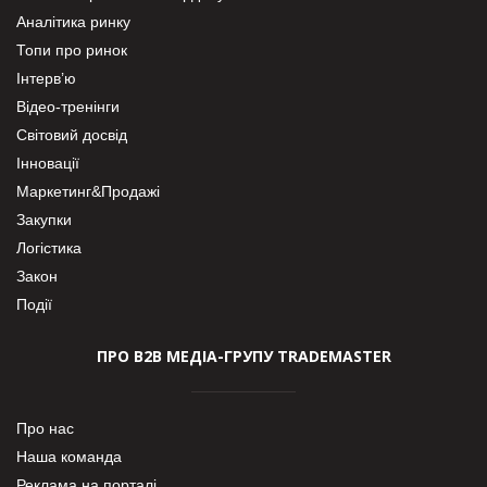
Аналітика ринку
Топи про ринок
Інтерв’ю
Відео-тренінги
Світовий досвід
Інновації
Маркетинг&Продажі
Закупки
Логістика
Закон
Події
ПРО В2В МЕДІА-ГРУПУ TRADEMASTER
Про нас
Наша команда
Реклама на порталі