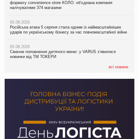
формату convenience store КОЛО: об’єднана компанія
Смачне поповнення дитячого меню: у VARUS з’явилися
налічуватиме 374 магазини
новинки від ТМ ТОКЕРИ
05.08.2026
Amazon звинуватили у недостовірній рекламі екологічних
05.08.2026
05.08.2026
продуктів
Російська атака 5 серпня стала одним із наймасштабніших
Сергій Лісунов про заморожені хлібобулочні вироби на
ударів по українському бізнесу за час повномасштабної війни
PrivateLabel&FMCG Master 2026
05.08.2026
AstraZeneca обговорює найбільшу угоду десятиліття
05.08.2026
04.08.2026
Смачне поповнення дитячого меню: у VARUS з’явилися
Через атаку РФ у Дніпрі пошкоджено склад шоколаду
новинки від ТМ ТОКЕРИ
Millennium
всі новини