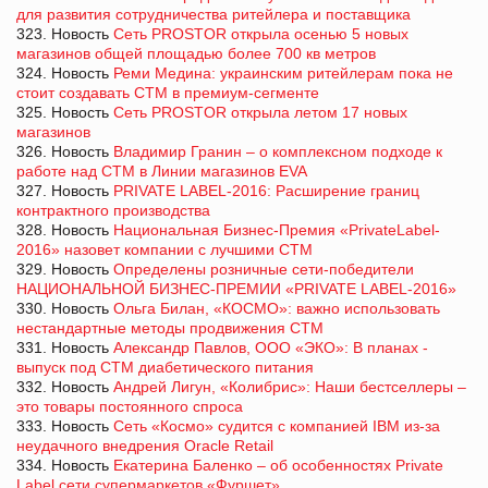
для развития сотрудничества ритейлера и поставщика
323. Новость
Cеть PROSTOR открыла осенью 5 новых
магазинов общей площадью более 700 кв метров
324. Новость
Реми Медина: украинским ритейлерам пока не
стоит создавать СТМ в премиум-сегменте
325. Новость
Сеть PROSTOR открыла летом 17 новых
магазинов
326. Новость
Владимир Гранин – о комплексном подходе к
работе над СТМ в Линии магазинов EVA
327. Новость
PRIVATE LABEL-2016: Расширение границ
контрактного производства
328. Новость
Национальная Бизнес-Премия «PrivateLabel-
2016» назовет компании с лучшими СТМ
329. Новость
Определены розничные сети-победители
НАЦИОНАЛЬНОЙ БИЗНЕС-ПРЕМИИ «PRIVATE LABEL-2016»
330. Новость
Ольга Билан, «КОСМО»: важно использовать
нестандартные методы продвижения СТМ
331. Новость
Александр Павлов, ООО «ЭКО»: В планах -
выпуск под СТМ диабетического питания
332. Новость
Андрей Лигун, «Колибрис»: Наши бестселлеры –
это товары постоянного спроса
333. Новость
Сеть «Космо» судится с компанией IBM из-за
неудачного внедрения Oracle Retail
334. Новость
Екатерина Баленко – об особенностях Private
Label сети супермаркетов «Фуршет»