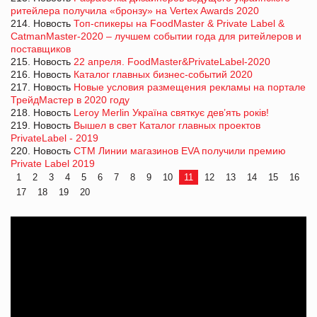
ритейлера получила «бронзу» на Vertex Awards 2020
214. Новость
Топ-спикеры на FoodMaster & Private Label &
CatmanMaster-2020 – лучшем событии года для ритейлеров и
поставщиков
215. Новость
22 апреля. FoodMaster&PrivateLabel-2020
216. Новость
Каталог главных бизнес-событий 2020
217. Новость
Новые условия размещения рекламы на портале
ТрейдМастер в 2020 году
218. Новость
Leroy Merlin Україна святкує дев’ять років!
219. Новость
Вышел в свет Каталог главных проектов
PrivateLabel - 2019
220. Новость
СТМ Линии магазинов EVA получили премию
Private Label 2019
1
2
3
4
5
6
7
8
9
10
11
12
13
14
15
16
17
18
19
20