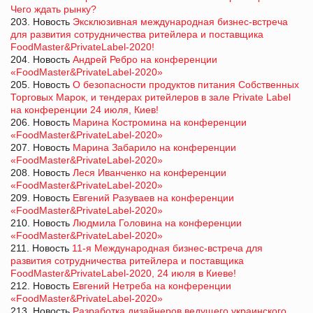
Чего ждать рынку?
203. Новость
Эксклюзивная международная бизнес-встреча
для развития сотрудничества ритейлера и поставщика
FoodMaster&PrivateLabel-2020!
204. Новость
Андрей Ребро на конференции
«FoodMaster&PrivateLabel-2020»
205. Новость
О безопасности продуктов питания Собственных
Торговых Марок, и тендерах ритейлеров в зале Private Label
на конференции 24 июля, Киев!
206. Новость
Марина Костромина на конференции
«FoodMaster&PrivateLabel-2020»
207. Новость
Марина Забарило на конференции
«FoodMaster&PrivateLabel-2020»
208. Новость
Леся Иванченко на конференции
«FoodMaster&PrivateLabel-2020»
209. Новость
Евгений Разуваев на конференции
«FoodMaster&PrivateLabel-2020»
210. Новость
Людмила Головина на конференции
«FoodMaster&PrivateLabel-2020»
211. Новость
11-я Международная бизнес-встреча для
развития сотрудничества ритейлера и поставщика
FoodMaster&PrivateLabel-2020, 24 июля в Киеве!
212. Новость
Евгений Нетреба на конференции
«FoodMaster&PrivateLabel-2020»
213. Новость
Разработка дизайнеров ведущего украинского