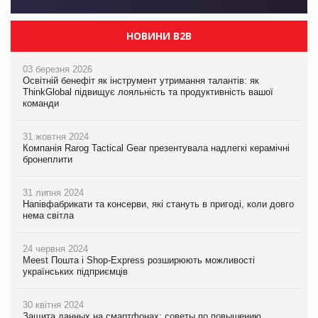
НОВИНИ B2B
03 березня 2026
Освітній бенефіт як інструмент утримання талантів: як
ThinkGlobal підвищує лояльність та продуктивність вашої
команди
31 жовтня 2024
Компанія Rarog Tactical Gear презентувала надлегкі керамічні
бронеплити
31 липня 2024
Напівфабрикати та консерви, які стануть в пригоді, коли довго
нема світла
24 червня 2024
Meest Пошта і Shop-Express розширюють можливості
українських підприємців
30 квітня 2024
Защита данных на смартфонах: советы по повышению