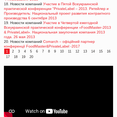
18. Новости компаний
Участие в Пятой Всеукраинской
практической конференции “PrivateLabel – 2013. Ритейлер и
Производитель: Национальный проект развития контрактного
производства 6 сентября 2013
19. Новости компаний
Участие в Четвертой ежегодной
Всеукраинской практической конференции «FoodMaster-2013
& PrivateLabel». Национальная закупочная компания 2013
года. 26 мая 2013
20. Новости компаний
Comarch – офіційний партнер
конференції FoodMaster&PrivateLabel -2017
1
2
3
4
5
6
7
8
9
10
11
12
13
14
15
16
17
18
19
20