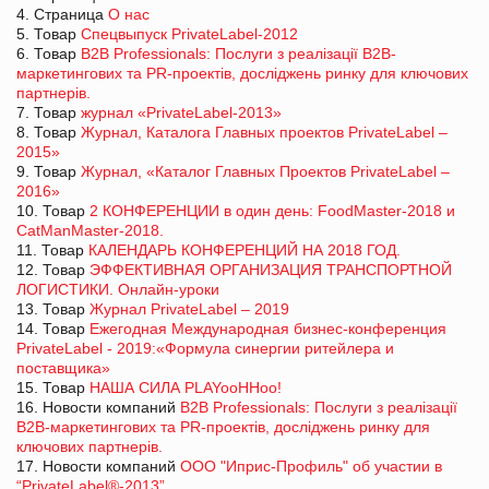
4. Страница
О нас
5. Товар
Спецвыпуск PrivateLabel-2012
6. Товар
B2B Professionals: Послуги з реалізації В2В-
маркетингових та PR-проектів, досліджень ринку для ключових
партнерів.
7. Товар
журнал «PrivateLabel-2013»
8. Товар
Журнал, Каталога Главных проектов PrivateLabel –
2015»
9. Товар
Журнал, «Каталог Главных Проектов PrivateLabel –
2016»
10. Товар
2 КОНФЕРЕНЦИИ в один день: FoodMaster-2018 и
CatManMaster-2018.
11. Товар
КАЛЕНДАРЬ КОНФЕРЕНЦИЙ НА 2018 ГОД.
12. Товар
ЭФФЕКТИВНАЯ ОРГАНИЗАЦИЯ ТРАНСПОРТНОЙ
ЛОГИСТИКИ. Онлайн-уроки
13. Товар
Журнал PrivateLabel – 2019
14. Товар
Ежегодная Международная бизнес-конференция
PrivateLabel - 2019:«Формула синергии ритейлера и
поставщика»
15. Товар
НАША СИЛА PLAYooHHoo!
16. Новости компаний
B2B Professionals: Послуги з реалізації
В2В-маркетингових та PR-проектів, досліджень ринку для
ключових партнерів.
17. Новости компаний
ООО "Иприс-Профиль" об участии в
“PrivateLabel®-2013”