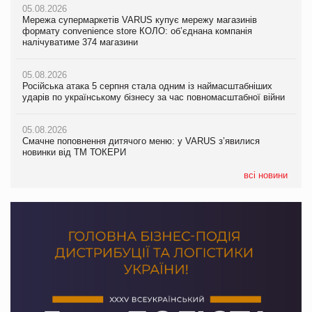
05.08.2026
05.08.2026
Мережа супермаркетів VARUS купує мережу магазинів
05.08.2026
Adidas витратила понад $1 млрд на маркетинг за квартал
формату convenience store КОЛО: об’єднана компанія
Смачне поповнення дитячого меню: у VARUS з’явилися
налічуватиме 374 магазини
новинки від ТМ ТОКЕРИ
05.08.2026
Amazon звинуватили у недостовірній рекламі екологічних
05.08.2026
05.08.2026
продуктів
Російська атака 5 серпня стала одним із наймасштабніших
Сергій Лісунов про заморожені хлібобулочні вироби на
ударів по українському бізнесу за час повномасштабної війни
PrivateLabel&FMCG Master 2026
05.08.2026
AstraZeneca обговорює найбільшу угоду десятиліття
05.08.2026
04.08.2026
Смачне поповнення дитячого меню: у VARUS з’явилися
Через атаку РФ у Дніпрі пошкоджено склад шоколаду
новинки від ТМ ТОКЕРИ
Millennium
всі новини