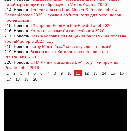
ритейлера получила «бронзу» на Vertex Awards 2020
214. Новость
Топ-спикеры на FoodMaster & Private Label &
CatmanMaster-2020 – лучшем событии года для ритейлеров и
поставщиков
215. Новость
22 апреля. FoodMaster&PrivateLabel-2020
216. Новость
Каталог главных бизнес-событий 2020
217. Новость
Новые условия размещения рекламы на портале
ТрейдМастер в 2020 году
218. Новость
Leroy Merlin Україна святкує дев’ять років!
219. Новость
Вышел в свет Каталог главных проектов
PrivateLabel - 2019
220. Новость
СТМ Линии магазинов EVA получили премию
Private Label 2019
1
2
3
4
5
6
7
8
9
10
11
12
13
14
15
16
17
18
19
20