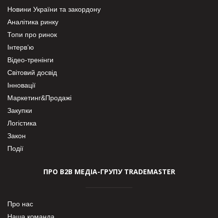
Новини України та закордону
Аналітика ринку
Топи про ринок
Інтерв’ю
Відео-тренінги
Світовий досвід
Інновації
Маркетинг&Продажі
Закупки
Логістика
Закон
Події
ПРО В2В МЕДІА-ГРУПУ TRADEMASTER
Про нас
Наша команда