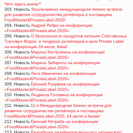
Чего ждать рынку?
203. Новость
Эксклюзивная международная бизнес-встреча
для развития сотрудничества ритейлера и поставщика
FoodMaster&PrivateLabel-2020!
204. Новость
Андрей Ребро на конференции
«FoodMaster&PrivateLabel-2020»
205. Новость
О безопасности продуктов питания Собственных
Торговых Марок, и тендерах ритейлеров в зале Private Label
на конференции 24 июля, Киев!
206. Новость
Марина Костромина на конференции
«FoodMaster&PrivateLabel-2020»
207. Новость
Марина Забарило на конференции
«FoodMaster&PrivateLabel-2020»
208. Новость
Леся Иванченко на конференции
«FoodMaster&PrivateLabel-2020»
209. Новость
Евгений Разуваев на конференции
«FoodMaster&PrivateLabel-2020»
210. Новость
Людмила Головина на конференции
«FoodMaster&PrivateLabel-2020»
211. Новость
11-я Международная бизнес-встреча для
развития сотрудничества ритейлера и поставщика
FoodMaster&PrivateLabel-2020, 24 июля в Киеве!
212. Новость
Евгений Нетреба на конференции
«FoodMaster&PrivateLabel-2020»
213. Новость
Разработка дизайнеров ведущего украинского