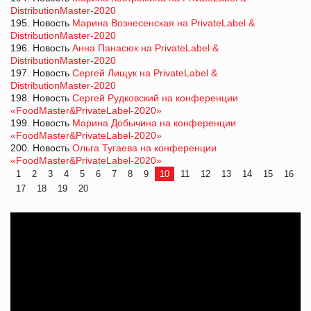
DistributionMaster-2020
195. Новость
Марина Вознесенская на PrivateLabel &
DistributionMaster-2020
196. Новость
Анна Панасюк на PrivateLabel &
DistributionMaster-2020
197. Новость
Сергей Лищук на PrivateLabel &
DistributionMaster-2020
198. Новость
Сергей Рудковский на конференции
«FoodMaster&PrivateLabel-2020»
199. Новость
Марина Добычина на конференции
«FoodMaster&PrivateLabel-2020»
200. Новость
Ольга Тугаева на конференции
«FoodMaster&PrivateLabel-2020»
1
2
3
4
5
6
7
8
9
10
11
12
13
14
15
16
17
18
19
20