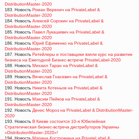
DistributionMaster-2020
183. Новость
Роман Веренич на PrivateLabel &
DistributionMaster-2020
184. Новость
Алексей Сорокин на PrivateLabel &
DistributionMaster-2020
185. Новость
Павел Лукашевич на PrivateLabel &
DistributionMaster-2020
186. Новость
Юрий Ефименко на PrivateLabel &
DistributionMaster-2020
187. Новость
Ритейлеры и поставщики взяли курс на развитие
бизнеса на Ежегодной Бизнес-встрече PrivateLabel-2020
188. Новость
Михаил Таран на PrivateLabel &
DistributionMaster-2020
189. Новость
Вячеслав Гнасевич на PrivateLabel &
DistributionMaster-2020
190. Новость
Никита Котеньов на PrivateLabel &
DistributionMaster-2020
191. Новость
Максим Пейков на PrivateLabel &
DistributionMaster-2020
192. Новость
Денис Мороз на PrivateLabel & DistributionMaster-
2020
193. Новость
В Киеве состоится 10-я Юбилейная
Стратегическая бизнес-встреча дистрибуторов Украины
«DistributionMaster-2020»!
194. Новость
Марина Костромина на PrivateLabel &