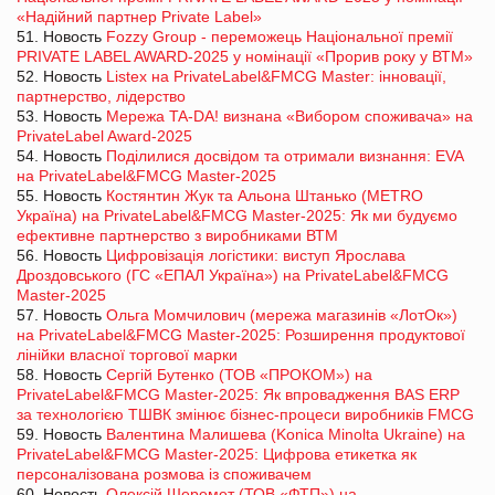
«Надійний партнер Private Label»
51. Новость
Fozzy Group - переможець Національної премії
PRIVATE LABEL AWARD-2025 у номінації «Прорив року у ВТМ»
52. Новость
Listex на PrivateLabel&FMCG Master: інновації,
партнерство, лідерство
53. Новость
Мережа TA-DA! визнана «Вибором споживача» на
PrivateLabel Award-2025
54. Новость
Поділилися досвідом та отримали визнання: EVA
на PrivateLabel&FMCG Master-2025
55. Новость
Костянтин Жук та Альона Штанько (METRO
Україна) на PrivateLabel&FMCG Master-2025: Як ми будуємо
ефективне партнерство з виробниками ВТМ
56. Новость
Цифровізація логістики: виступ Ярослава
Дроздовського (ГС «ЕПАЛ Україна») на PrivateLabel&FMCG
Master-2025
57. Новость
Ольга Момчилович (мережа магазинів «ЛотОк»)
на PrivateLabel&FMCG Master-2025: Розширення продуктової
лінійки власної торгової марки
58. Новость
Сергій Бутенко (ТОВ «ПРОКОМ») на
PrivateLabel&FMCG Master-2025: Як впровадження BAS ERP
за технологією ТШВК змінює бізнес-процеси виробників FMCG
59. Новость
Валентина Малишева (Konica Minolta Ukraine) на
PrivateLabel&FMCG Master-2025: Цифрова етикетка як
персоналізована розмова із споживачем
60. Новость
Олексій Шеремет (ТОВ «ФТП») на