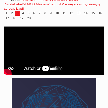
PrivateLabel&FMCG Master-2025: ВТМ – під ключ. Від пошуку
до реалізації
1
2
3
4
5
6
7
8
9
10
11
12
13
14
15
16
17
18
19
20