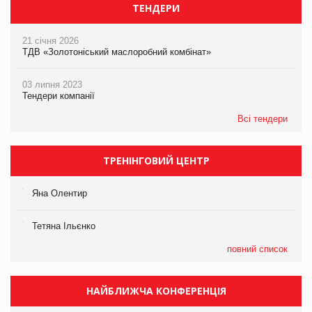
ТЕНДЕРИ
21 січня 2026
ТДВ «Золотоніський маслоробний комбінат»
03 липня 2023
Тендери компанії
Всі тендери
ТРЕНІНГОВИЙ ЦЕНТР
Яна Олентир
Тетяна Ільєнко
повний список
НАЙБЛИЖЧА КОНФЕРЕНЦІЯ