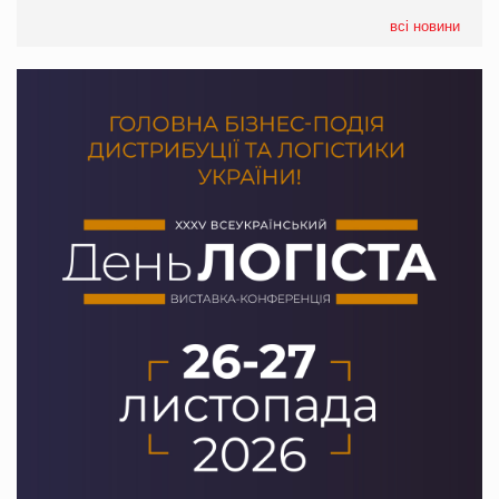
формату convenience store КОЛО: об’єднана компанія
налічуватиме 374 магазини
всі новини