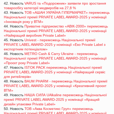
42. Новость
VARUS та «Подорожник» заявили про зростання
товарообігу категорії медвиробів на 27,8 %
43. Новость
ТОВ «АШАН УКРАЇНА ГІПЕРМАРКЕТ» переможець
Національної премії PRIVATE LABEL AWARD-2025 у номінації
«Інновація року у ВТМ»
44. Новость
Приватне підприємство «АВІК-2000» переможець
Національної премії PRIVATE LABEL AWARD-2025 у номінації
«Найкращий виробник Private Label»
45. Новость
Univest - переможець Національної премії
PRIVATE LABEL AWARD-2025 у номінації «Еко Private Label з
експортним потенціалом»
46. Новость
METRO Cash & Carry Ukraine - переможець
Національної премії PRIVATE LABEL AWARD-2025 у номінації
«Проєкт року Private Label»
47. Новость
ISTOK PACK переможець Національної премії
PRIVATE LABEL AWARD-2025 у номінації «Найкращий сервіс
для ритейлерів»
48. Новость
BAUM PHARM - переможець Національної премії
PRIVATE LABEL AWARD-2025 у номінації «Креативний проєкт
ВТМ»
49. Новость
НАША СИЛА UAlkaline переможець Національної
премії PRIVATE LABEL AWARD-2025 у номінації «Кращий
дизайн упаковки Private Label»
50. Новость
ТОВ «Аква Косметикс Груп» переможець
Національної премії PRIVATE LABEL AWARD-2025 у номінації