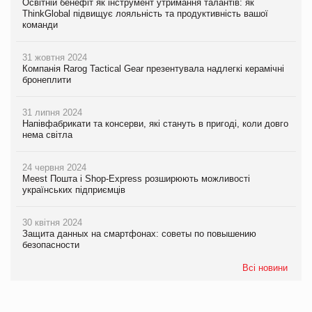
Освітній бенефіт як інструмент утримання талантів: як
ThinkGlobal підвищує лояльність та продуктивність вашої
команди
31 жовтня 2024
Компанія Rarog Tactical Gear презентувала надлегкі керамічні
бронеплити
31 липня 2024
Напівфабрикати та консерви, які стануть в пригоді, коли довго
нема світла
24 червня 2024
Meest Пошта і Shop-Express розширюють можливості
українських підприємців
30 квітня 2024
Защита данных на смартфонах: советы по повышению
безопасности
Всі новини